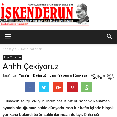
İskenderun
Anasayfa
Köşe Yazarları
Köşe Yazarları
Ahhh Çekiyoruz!
Gazetesi
Tarafından
Yase'nin Dağarcığından - Yasemin Tümkaya
-
07 Haziran 2017
119
0
Günaydın sevgili okuyucularım nasılsınız bu sabah?
Ramazan
ayında olduğumuz halde dünyada son bir hafta içinde birçok
yer kana bulandı terör saldırılarından dolayı.
Daha dün