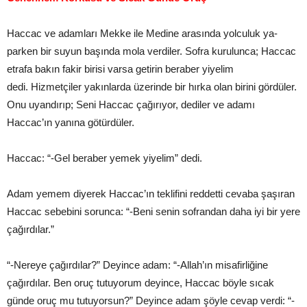
Haccac ve adamları Mekke ile Medine arasında yolculuk ya­
parken bir suyun başında mola verdiler. Sofra kurulunca; Haccac
etrafa bakın fakir birisi varsa getirin beraber yiyelim
dedi. Hizmetçiler yakınlarda üzerinde bir hırka olan birini gördüler.
Onu uyandırıp; Seni Haccac çağırıyor, dedi­ler ve adamı
Haccac’ın yanına götürdüler.
Haccac: “-Gel beraber yemek yiyelim” dedi.
Adam yemem diyerek Haccac’ın teklifini reddetti cevaba şaşıran
Haccac sebebini sorunca: “-Beni senin sofrandan daha iyi bir yere
çağırdılar.”
“-Nereye çağırdılar?” Deyince adam: “-Allah’ın misafirliğine
çağırdılar. Ben oruç tutuyorum deyince, Haccac böyle sıcak
günde oruç mu tutuyorsun?” Deyince adam şöyle cevap verdi: “-