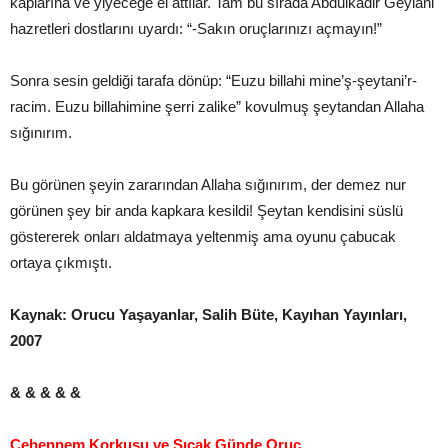
kaplarına ve yiyeceğe el attılar. Tam bu sırada Abdulkadir Geylani
hazretleri dostlarını uyardı: “-Sakın oruçlarınızı açmayın!”
Sonra sesin geldiği tarafa dönüp: “Euzu billahi mine’ş-şeytani’r-
racim. Euzu billahimine şerri zalike” kovulmuş şeytandan Allaha
sığınırım.
Bu görünen şeyin zararından Allaha sığınırım, der demez nur
görünen şey bir anda kapkara kesildi! Şeytan kendisini süslü
göstererek onları aldatmaya yeltenmiş ama oyunu çabucak
ortaya çıkmıştı.
Kaynak: Orucu Yaşayanlar, Salih Büte, Kayıhan Yayınları,
2007
& & & & &
Cehennem Korkusu ve Sıcak Günde Oruç