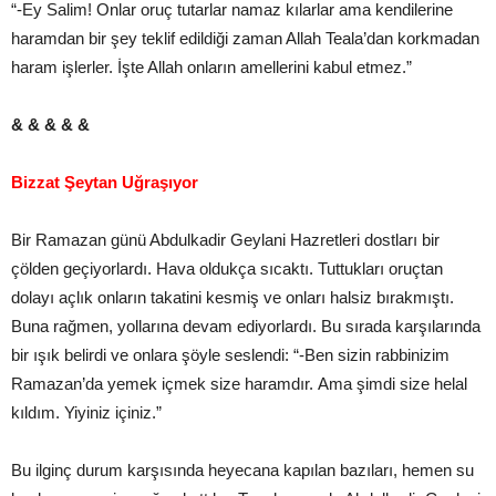
“-Ey Salim! Onlar oruç tutarlar namaz kılarlar ama kendilerine
haramdan bir şey teklif edildiği zaman Allah Teala’dan korkmadan
haram işlerler. İşte Allah onların amellerini kabul etmez.”
& & & & &
Bizzat Şeytan Uğraşıyor
Bir Ramazan günü Abdulkadir Geylani Hazretleri dostları bir
çölden geçiyorlardı. Hava oldukça sıcaktı. Tuttukları oruçtan
dolayı açlık onların takatini kesmiş ve onları halsiz bırakmıştı.
Buna rağmen, yollarına devam ediyorlardı. Bu sırada karşılarında
bir ışık belirdi ve onlara şöyle seslendi: “-Ben sizin rabbinizim
Ramazan’da yemek içmek size haramdır. Ama şimdi size helal
kıldım. Yiyiniz içiniz.”
Bu ilginç durum karşısında heyecana kapılan bazıları, hemen su