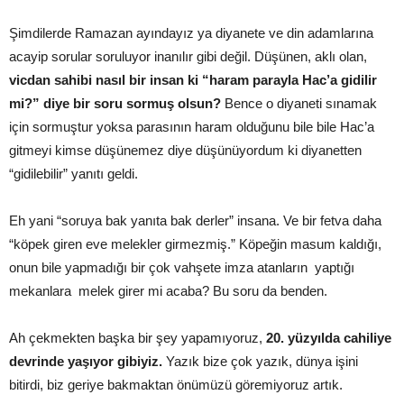
Şimdilerde Ramazan ayındayız ya diyanete ve din adamlarına
acayip sorular soruluyor inanılır gibi değil. Düşünen, aklı olan,
vicdan sahibi nasıl bir insan ki “haram parayla Hac’a gidilir
mi?” diye bir soru sormuş olsun?
Bence o diyaneti sınamak
için sormuştur yoksa parasının haram olduğunu bile bile Hac’a
gitmeyi kimse düşünemez diye düşünüyordum ki diyanetten
“gidilebilir” yanıtı geldi.
Eh yani “soruya bak yanıta bak derler” insana. Ve bir fetva daha
“köpek giren eve melekler girmezmiş.” Köpeğin masum kaldığı,
onun bile yapmadığı bir çok vahşete imza atanların yaptığı
mekanlara melek girer mi acaba? Bu soru da benden.
Ah çekmekten başka bir şey yapamıyoruz,
20. yüzyılda cahiliye
devrinde yaşıyor gibiyiz.
Yazık bize çok yazık, dünya işini
bitirdi, biz geriye bakmaktan önümüzü göremiyoruz artık.