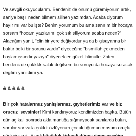
Ve sevgili okuyucularım. Bendeniz de önümü göremiyorum artık,
saniye başı neden bilmem silinen yazımdan. Acaba diyorum
hayır mı var bu işte? Benim yorumum bu ama sanırım bir hocaya
sorsam “hocam yazılarımı çok sık siliyorum acaba neden?”
Alacağım yanıt, “elin bir yere değiyordur ya da bilgisayarına bir
baktır belki bir sorunu vardır” diyeceğine “bismillah çekmeden
başlamışsındır yazıya” diyecek en güzel ihtimalle. Zaten
bendenizde çokkkk salak değilsem bu soruyu da hocaya soracak
değilim yani dimi ya.
& & & & &
Bir çok hatalarımız yanlışlarımız, gıybetlerimiz var ve biz
orucuz sevsinler!
Kimi kandırıyoruz kendimizden başka. Bütün
gün aç kal, sonrada akla mantığa sığmayacak sanılarda bulun,
sorular sor valla çokkk özlüyorum çocukluğumun masum oruçlu
günlerini çok. Şimdi
büyüdük kirlendi dünya demeyeceğim