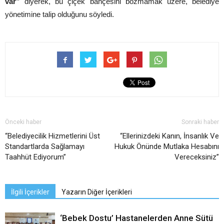
var”
diyerek, bu çiçek bahçesini bozmamak üzere, belediye
yönetimine talip olduğunu söyledi.
Önceki haber
Sonraki haber
“Belediyecilik Hizmetlerini Üst
“Ellerinizdeki Kanın, İnsanlık Ve
Standartlarda Sağlamayı
Hukuk Önünde Mutlaka Hesabını
Taahhüt Ediyorum”
Vereceksiniz”
İlgili İçerikler
Yazarın Diğer İçerikleri
‘Bebek Dostu’ Hastanelerden Anne Sütü