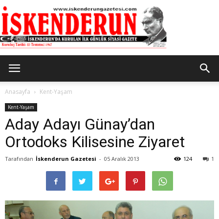
İskenderun
Anasayfa
Kent-Yaşam
Kent-Yaşam
Aday Adayı Günay’dan
Gazetesi
Ortodoks Kilisesine Ziyaret
Tarafından
İskenderun Gazetesi
-
05 Aralık 2013
124
1