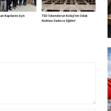
n Kapılarını Açtı
TED İskenderun Koleji’nin Odak
Noktası Sadece Eğitim!