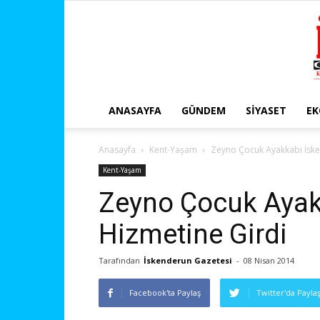
ANASAYFA
GÜNDEM
SIYASET
E
Anasayfa
Kent-Yaşam
Zeyno Çocuk Ayakkabı İske
Kent-Yaşam
Zeyno Çocuk Ayak
Hizmetine Girdi
Tarafından
İskenderun Gazetesi
-
08 Nisan 2014
Facebook'ta Paylaş
Twitter'da Payla