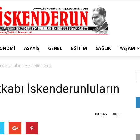
KONOMI
ASAYIŞ
GENEL
EĞITIM
SAĞLIK
YAŞAM
İskenderun
nderunluların Hizmetine Girdi
kabı İskenderunluların
Gazetesi
246
0
ş