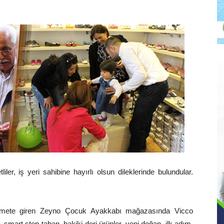
iler, iş yeri sahibine hayırlı olsun dileklerinde bulundular.
hizmete giren Zeyno Çocuk Ayakkabı mağazasında Vicco
, smart step taban, hakiki deri ürünler, yeni doğan, ilk adım,