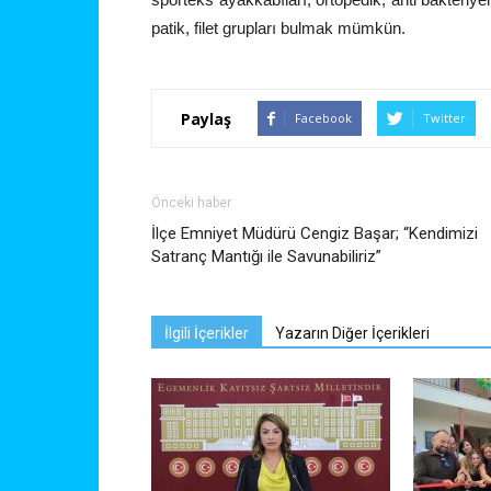
patik, filet grupları bulmak mümkün.
Paylaş
Facebook
Twitter
Önceki haber
İlçe Emniyet Müdürü Cengiz Başar; “Kendimizi
Satranç Mantığı ile Savunabiliriz”
İlgili İçerikler
Yazarın Diğer İçerikleri