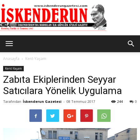
İskenderun
Anasayfa
Kent-Yaşam
Kent-Yaşam
Zabıta Ekiplerinden Seyyar
Gazetesi
Satıcılara Yönelik Uygulama
Tarafından
İskenderun Gazetesi
-
08 Temmuz 2017
244
0