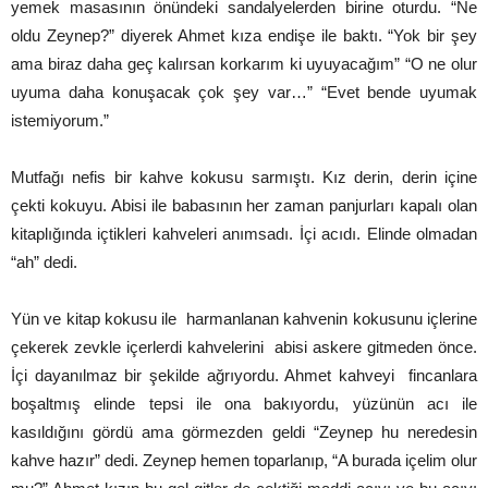
yemek masasının önündeki sandalyelerden birine oturdu. “Ne
oldu Zeynep?” diyerek Ahmet kıza endişe ile baktı. “Yok bir şey
ama biraz daha geç kalırsan korkarım ki uyuyacağım” “O ne olur
uyuma daha konuşacak çok şey var…” “Evet bende uyumak
istemiyorum.”
Mutfağı nefis bir kahve kokusu sarmıştı. Kız derin, derin içine
çekti kokuyu. Abisi ile babasının her zaman panjurları kapalı olan
kitaplığında içtikleri kahveleri anımsadı. İçi acıdı. Elinde olmadan
“ah” dedi.
Yün ve kitap kokusu ile harmanlanan kahvenin kokusunu içlerine
çekerek zevkle içerlerdi kahvelerini abisi askere gitmeden önce.
İçi dayanılmaz bir şekilde ağrıyordu. Ahmet kahveyi fincanlara
boşaltmış elinde tepsi ile ona bakıyordu, yüzünün acı ile
kasıldığını gördü ama görmezden geldi “Zeynep hu neredesin
kahve hazır” dedi. Zeynep hemen toparlanıp, “A burada içelim olur