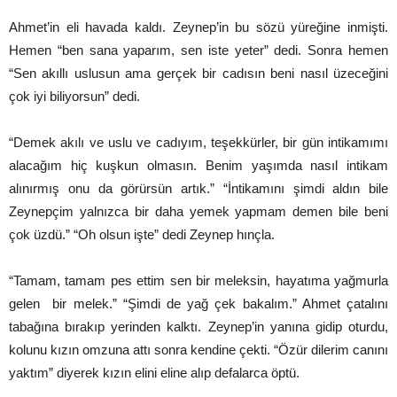
Ahmet’in eli havada kaldı. Zeynep’in bu sözü yüreğine inmişti.
Hemen “ben sana yaparım, sen iste yeter” dedi. Sonra hemen
“Sen akıllı uslusun ama gerçek bir cadısın beni nasıl üzeceğini
çok iyi biliyorsun” dedi.
“Demek akılı ve uslu ve cadıyım, teşekkürler, bir gün intikamımı
alacağım hiç kuşkun olmasın. Benim yaşımda nasıl intikam
alınırmış onu da görürsün artık.” “İntikamını şimdi aldın bile
Zeynepçim yalnızca bir daha yemek yapmam demen bile beni
çok üzdü.” “Oh olsun işte” dedi Zeynep hınçla.
“Tamam, tamam pes ettim sen bir meleksin, hayatıma yağmurla
gelen bir melek.” “Şimdi de yağ çek bakalım.” Ahmet çatalını
tabağına bırakıp yerinden kalktı. Zeynep’in yanına gidip oturdu,
kolunu kızın omzuna attı sonra kendine çekti. “Özür dilerim canını
yaktım” diyerek kızın elini eline alıp defalarca öptü.