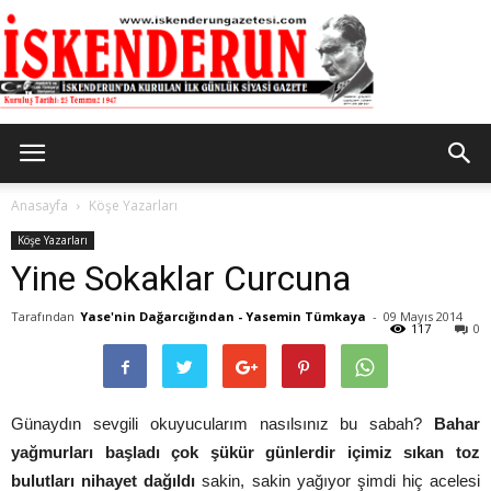
İskenderun
Anasayfa
Köşe Yazarları
Köşe Yazarları
Yine Sokaklar Curcuna
Gazetesi
Tarafından
Yase'nin Dağarcığından - Yasemin Tümkaya
-
09 Mayıs 2014
117
0
Günaydın sevgili okuyucularım nasılsınız bu sabah?
Bahar
yağmurları başladı çok şükür günlerdir içimiz sıkan toz
bulutları nihayet dağıldı
sakin, sakin yağıyor şimdi hiç acelesi