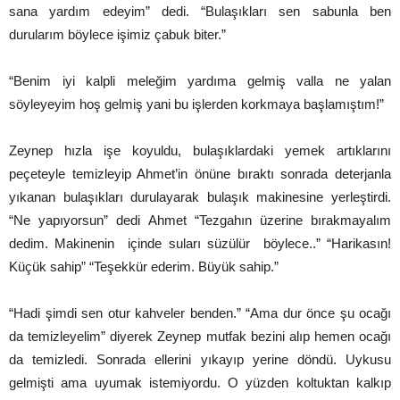
sana yardım edeyim” dedi. “Bulaşıkları sen sabunla ben
durularım böylece işimiz çabuk biter.”
“Benim iyi kalpli meleğim yardıma gelmiş valla ne yalan
söyleyeyim hoş gelmiş yani bu işlerden korkmaya başlamıştım!”
Zeynep hızla işe koyuldu, bulaşıklardaki yemek artıklarını
peçeteyle temizleyip Ahmet’in önüne bıraktı sonrada deterjanla
yıkanan bulaşıkları durulayarak bulaşık makinesine yerleştirdi.
“Ne yapıyorsun” dedi Ahmet “Tezgahın üzerine bırakmayalım
dedim. Makinenin içinde suları süzülür böylece..” “Harikasın!
Küçük sahip” “Teşekkür ederim. Büyük sahip.”
“Hadi şimdi sen otur kahveler benden.” “Ama dur önce şu ocağı
da temizleyelim” diyerek Zeynep mutfak bezini alıp hemen ocağı
da temizledi. Sonrada ellerini yıkayıp yerine döndü. Uykusu
gelmişti ama uyumak istemiyordu. O yüzden koltuktan kalkıp