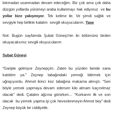
bıkmadan usanmadan devam edeceğim. Biz çok ama çok daha
düzgün yollarda yürümeyi araba kullanmayı hak ediyoruz ve
bu
yollar bize yakışmıyor
. Tek kelime ile. Ve şimdi sağlık ve
sevgiyle hep birlikte kalalım sevgili okuyucularım.
Yase
Not: Bugün sayfamda Şubat Güneşi’nin iki bölümünü birden
okuyacaksınız sevgili okuyucularım
Şubat Güneşi
“Garipte gelmiyor Zeynepçim. Zaten bu yüzden bende sana
katıldım ya.” Zeynep tabağındaki yemeği bitirmek için
uğraşıyordu. Ahmet ikinci kez tabağına makarna almıştı. “Sen
böyle yemek yapmaya devam edersen kilo almam kaçınılmaz
olacak” dedi. Çatalını ağzına görürken… “Korkarım ilk ve son
olacak bu yemek yapma işi çok heveslenmeyin Ahmet bey” dedi
Zeynep büyük bir ciddiyetle.