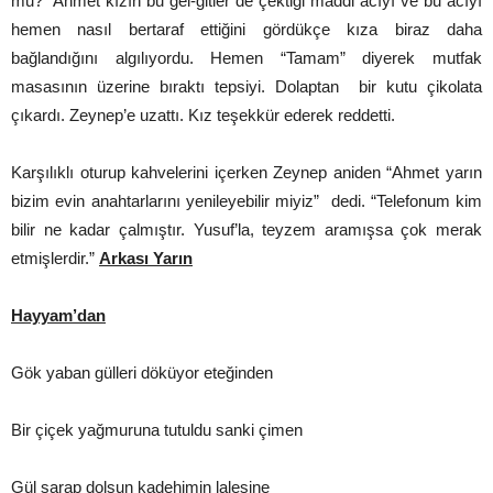
mu?” Ahmet kızın bu gel-gitler de çektiği maddi acıyı ve bu acıyı
hemen nasıl bertaraf ettiğini gördükçe kıza biraz daha
bağlandığını algılıyordu. Hemen “Tamam” diyerek mutfak
masasının üzerine bıraktı tepsiyi. Dolaptan bir kutu çikolata
çıkardı. Zeynep’e uzattı. Kız teşekkür ederek reddetti.
Karşılıklı oturup kahvelerini içerken Zeynep aniden “Ahmet yarın
bizim evin anahtarlarını yenileyebilir miyiz” dedi. “Telefonum kim
bilir ne kadar çalmıştır. Yusuf’la, teyzem aramışsa çok merak
etmişlerdir.”
Arkası Yarın
Hayyam’dan
Gök yaban gülleri döküyor eteğinden
Bir çiçek yağmuruna tutuldu sanki çimen
Gül şarap dolsun kadehimin lalesine