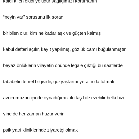
kaldı ki en ciddi yoludur sağlığımızı korumanın
“neyin var” sorusunu ilk soran
bir bilen olur: kim ne kadar aşk ve güçten kalmış
kabul defteri açılır, kayıt yapılmış, gözlük camı buğulanmıştır
beyaz önlüklerin vilayetin önünde legale çıktığı bu saatlerde
tababetin temel bilgisidir, gözyaşlarını yeraltında tutmak
avucumuzun içinde oynadığımız iki taş bile ezebilir belki bizi
yine de her zaman huzur verir
psikiyatri kliniklerinde ziyaretçi olmak