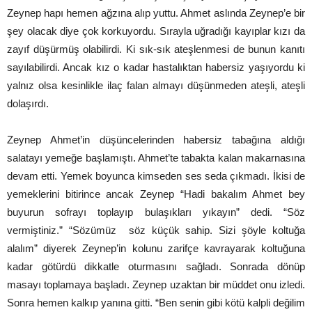
Zeynep hapı hemen ağzına alıp yuttu. Ahmet aslında Zeynep’e bir
şey olacak diye çok korkuyordu. Sırayla uğradığı kayıplar kızı da
zayıf düşürmüş olabilirdi. Ki sık-sık ateşlenmesi de bunun kanıtı
sayılabilirdi. Ancak kız o kadar hastalıktan habersiz yaşıyordu ki
yalnız olsa kesinlikle ilaç falan almayı düşünmeden ateşli, ateşli
dolaşırdı.
Zeynep Ahmet’in düşüncelerinden habersiz tabağına aldığı
salatayı yemeğe başlamıştı. Ahmet’te tabakta kalan makarnasına
devam etti. Yemek boyunca kimseden ses seda çıkmadı. İkisi de
yemeklerini bitirince ancak Zeynep “Hadi bakalım Ahmet bey
buyurun sofrayı toplayıp bulaşıkları yıkayın” dedi. “Söz
vermiştiniz.” “Sözümüz söz küçük sahip. Sizi şöyle koltuğa
alalım” diyerek Zeynep’in kolunu zarifçe kavrayarak koltuğuna
kadar götürdü dikkatle oturmasını sağladı. Sonrada dönüp
masayı toplamaya başladı. Zeynep uzaktan bir müddet onu izledi.
Sonra hemen kalkıp yanına gitti. “Ben senin gibi kötü kalpli değilim