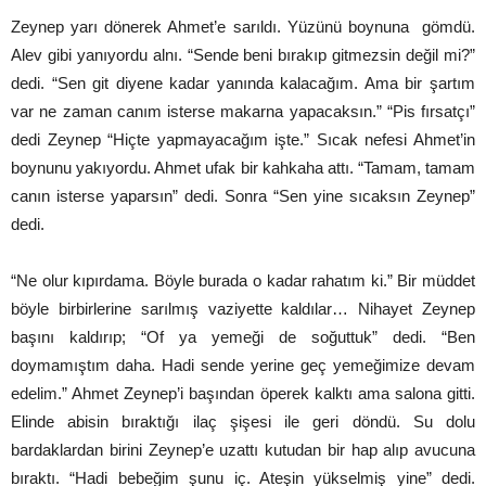
Zeynep yarı dönerek Ahmet’e sarıldı. Yüzünü boynuna gömdü.
Alev gibi yanıyordu alnı. “Sende beni bırakıp gitmezsin değil mi?”
dedi. “Sen git diyene kadar yanında kalacağım. Ama bir şartım
var ne zaman canım isterse makarna yapacaksın.” “Pis fırsatçı”
dedi Zeynep “Hiçte yapmayacağım işte.” Sıcak nefesi Ahmet’in
boynunu yakıyordu. Ahmet ufak bir kahkaha attı. “Tamam, tamam
canın isterse yaparsın” dedi. Sonra “Sen yine sıcaksın Zeynep”
dedi.
“Ne olur kıpırdama. Böyle burada o kadar rahatım ki.” Bir müddet
böyle birbirlerine sarılmış vaziyette kaldılar… Nihayet Zeynep
başını kaldırıp; “Of ya yemeği de soğuttuk” dedi. “Ben
doymamıştım daha. Hadi sende yerine geç yemeğimize devam
edelim.” Ahmet Zeynep’i başından öperek kalktı ama salona gitti.
Elinde abisin bıraktığı ilaç şişesi ile geri döndü. Su dolu
bardaklardan birini Zeynep’e uzattı kutudan bir hap alıp avucuna
bıraktı. “Hadi bebeğim şunu iç. Ateşin yükselmiş yine” dedi.