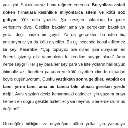
yok gibi. Sokaklarımız buna rağmen curcuna.
Bu yollara asfalt
döken firmalara kesinlikle milyonlarca sitem ve kötü söz
gidiyor.
Yüz defa yazdık. Şu kesişen noktalara bir gider
yerleştirin diye. Geldiler baktılar ama ya gerçekten baktıkları
yollar değil başka bir şeydi. Ya da gerçekten bu işten hiç
anlamıyorlar ya da kötü niyetliler. Bu üç nedende kabul edilemez
bir şey. Kesinlikle. “Çöp toplayıcı bile olsan işini dünyanın en
önemli işiymiş gibi yapmalısın ki kendine saygın olsun” Ama
nerde saygı? Her şey para her şey para ve işte yolların hali büyük
ihtimalle az, ücretten paradan ve kötü niyetten elimde olmadan
böyle düşünüyorum. Çünkü
yazdıktan sonra geldiler, yapıldı on
tane, yirmi tane, ama bir tanesi bile olması gereken yerde
değil.
Aynı yazıları deniz kenarındaki caddeler için yazdım orayı
hemen en doğru şekilde hallettiler yani neymiş isterlerse olurmuş
değil mi?
Gördüğüm bildiğim ve duyduğum bütün yollar için yazmaya