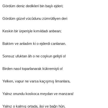
Gördüm deniz dedikleri bin başlı ejderi;
Gördüm güzel vücûdunu zümrütliyen deri
Keskin bir ürperişle kımıldadı anbean;
Baktım ve anladım ki o ejderdi canlanan.
Sonsuz ufuktan âh o ne coşkun gelişti o!
Birden nasıl toparlanarak kükremişti o!
Yelken, vapur ne varsa kaçışmış limanlara,
Yalnız onundu koskoca meydan ve manzara!
Yalnız o kalmış ortada, âsi ve bağrı hûn,