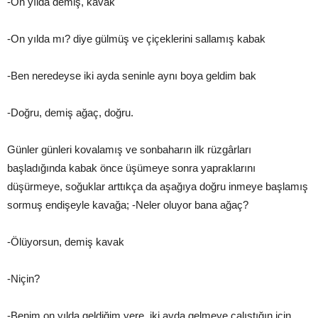
-On yılda demiş, kavak
-On yılda mı? diye gülmüş ve çiçeklerini sallamış kabak
-Ben neredeyse iki ayda seninle aynı boya geldim bak
-Doğru, demiş ağaç, doğru.
Günler günleri kovalamış ve sonbaharın ilk rüzgârları
başladığında kabak önce üşümeye sonra yapraklarını
düşürmeye, soğuklar arttıkça da aşağıya doğru inmeye başlamış
sormuş endişeyle kavağa; -Neler oluyor bana ağaç?
-Ölüyorsun, demiş kavak
-Niçin?
-Benim on yılda geldiğim yere, iki ayda gelmeye çalıştığın için…