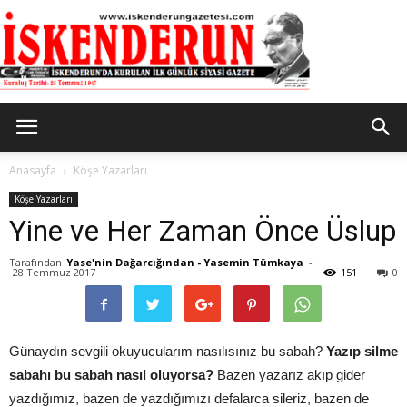
İskenderun
Anasayfa
Köşe Yazarları
Köşe Yazarları
Yine ve Her Zaman Önce Üslup
Gazetesi
Tarafından
Yase'nin Dağarcığından - Yasemin Tümkaya
-
28 Temmuz 2017
151
0
Günaydın sevgili okuyucularım nasılısınız bu sabah?
Yazıp silme
sabahı bu sabah nasıl oluyorsa?
Bazen yazarız akıp gider
yazdığımız, bazen de yazdığımızı defalarca sileriz, bazen de