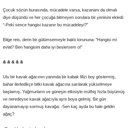
Çocuk sözün burasında, mücadele varsa, kazananı da olmalı
diye düşündü ve her çocuğa bitmeyen sorulara bir yenisini ekledi:
“-Peki sence hangisi kazanır bu mücadeleyi?”
Bilge reis, derin bir gülümsemeyle baktı torununa: “Hangisi mi
evlat? Ben hangisini daha iyi beslersem o!”
& & & & &
Ulu bir kavak ağacının yanında bir kabak filizi boy göstermiş,
bahar ilerledikçe bitki kavak ağacına sarılarak yükselmeye
başlamış. Yağmurların ve güneşin etkisiyle müthiş hızla büyümüş
ve neredeyse kavak ağacıyla aynı boya gelmiş. Bir gün
dayanamayıp sormuş kavağa; -Sen kaç ayda bu hale geldin
ağaç?