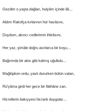
Gezdim o yaşta dağları, hulyâm içinde lâl…
Aldım Rakofça kırlarının hür havâsını,
Duydum, akıncı cedlerimin ihtirâsını,
Her yaz, şimâle doğru asırlarca bir koşu…
Bağrımda bir akis gibi kalmış uğultulu…
Mağlûpken ordu, yaslı dururken bütün vatan,
Rü’yâma girdi her gece bir fâtihâne zan.
Hicretlerin bakıyyesi hicranlı duygular…