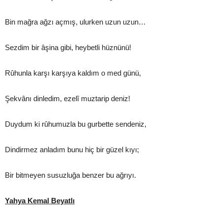
Bin mağra ağzı açmış, ulurken uzun uzun…
Sezdim bir âşina gibi, heybetli hüznünü!
Rûhunla karşı karşıya kaldım o med günü,
Şekvânı dinledim, ezelî muztarip deniz!
Duydum ki rûhumuzla bu gurbette sendeniz,
Dindirmez anladım bunu hiç bir güzel kıyı;
Bir bitmeyen susuzluğa benzer bu ağrıyı.
Yahya Kemal Beyatlı