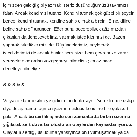
içimizden geldiği gibi yazmak isteriz düşündüğümüzü tavrımızı
falan. Ancak kendimizi tutarız. Kendini tutmak çok güzel bir şeydir
bence, kendini tutmak, kendine sahip olmakla birdir. “Eline, diline,
beline sahip ol” türünden. Eğer bunu becerebilsek ağzımızdan
çıkanları da denetleyebiliriz, yazmak istediklerimizi de. Bazen
yapmak istediklerimizi de. Düşüncelerimiz, söylemek
istediklerimizi de ancak bunlar hem bize, hem çevremize zarar
verecekse onlardan vazgeçmeyi bilmeliyiz; en azından
denetleyebilmeliyiz.
& & & & &
Ve yazdıklarımı silmeye gelince nedenler aynı. Sürekli önce üslup
diye dolaşmama rağmen yazımın üslubu kendime bile çok sert
geldi. Ancak
bu sertlik içimde son zamanlarda birbiri üzerine
yığılarak sert duvarlar oluşturan olaylardan kaynaklanıyordu.
Olayların sertliği, üslubuma yansıyınca onu yumuşatmak ya da