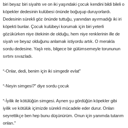
biri beyaz biri siyahtı ve on iki yaşındaki çocuk kendini bildi bileli o
köpekler dedesinin kulübesi önünde boğuşup duruyorlardı.
Dedesinin sürekli göz önünde tuttuğu, yanından ayırmadığı iki iri
köpekti bunlar. Çocuk kulübeyi korumak için biri yeterli
gözükürken niye ötekinin de olduğu, hem niye renklerinin ille de
siyah ve beyaz olduğunu anlamak istiyordu artık. O merakla
sordu dedesine. Yaşlı reis, bilgece bir gülümsemeyle torununun
sırtını sıvazladı.
“-Onlar, dedi, benim için iki simgedir evlat”
“-Neyin simgesi?” diye sordu çocuk
“-İyilik ile kötülüğün simgesi. Aynen şu gördüğün köpekler gibi
iyilik ve kötülük içimizde sürekli mücadele eder durur. Onları
seyrettikçe ben hep bunu düşünürüm. Onun için yanımda tutarım
onları.”