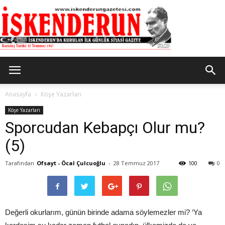
İskenderun
Anasayfa
Köşe Yazarları
Köşe Yazarları
Sporcudan Kebapçı Olur mu?
Gazetesi
(5)
Tarafından
Ofsayt - Öcal Çulcuoğlu
-
28 Temmuz 2017
100
0
Değerli okurlarım, günün birinde adama söylemezler mi? ‘Ya