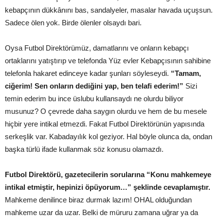
kebapçının dükkânını bas, sandalyeler, masalar havada uçuşsun.
Sadece ölen yok. Birde ölenler olsaydı bari.
Oysa Futbol Direktörümüz, damatlarını ve onların kebapçı
ortaklarını yatıştırıp ve telefonda Yüz evler Kebapçısının sahibine
telefonla hakaret edinceye kadar şunları söyleseydi.
“Tamam,
ciğerim! Sen onların dediğini yap, ben telafi ederim!”
Sizi
temin ederim bu ince üslubu kullansaydı ne olurdu biliyor
musunuz? O çevrede daha saygın olurdu ve hem de bu mesele
hiçbir yere intikal etmezdi. Fakat Futbol Direktörünün yapısında
serkeşlik var. Kabadayılık kol geziyor. Hal böyle olunca da, ondan
başka türlü ifade kullanmak söz konusu olamazdı.
Futbol Direktörü, gazetecilerin sorularına “Konu mahkemeye
intikal etmiştir, hepinizi öpüyorum…” şeklinde cevaplamıştır.
Mahkeme denilince biraz durmak lazım! OHAL olduğundan
mahkeme uzar da uzar. Belki de müruru zamana uğrar ya da