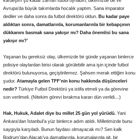
kardeşim şu kadar zaman futbol oynadın, ülkemizde de ve
Avrupa’da büyük takımlarda hocalık yaptım. Sana imparator
dediler ve daha sonra da futbol direktörü oldun.
Bu kadar paye
aldıktan sonra, damatlarınla, korumanlarınla bir kebapçının
dükkanını basmak sana yakışır mı? Daha önemlisi bu sana
yakışır mı?’
Yaşanan bu gereksiz olay, ülkemizde bir günde yaşanan binlerce
polisiye olaylardan birisi olarak görülebilir ama işin içinde futbol
direktörü bulunuyorsa, geçiştirilemez. Şahsen merak ettiğim konu
şudur.
Atamayla gelen TFF’nin konu hakkında düşünceleri
nedir?
Türkiye Futbol Direktörü ya istifa etmeli ya da görevine
son verilmeli. (Nitekim görevi bırakma kararı dün verildi…)
Hak, Hukuk, Adalet diye bu millet 25 gün yol yürüdü.
Yani
Ankara’dan İstanbul’a yüz binlerce adım atıldı. Milletimizde bunu
saygıyla karşıladı. Bunun faydası olmayacak mı? Sen kalk
Bodrum’dan Alaçatı’ya damatlarınla, korumalarınla git, bir