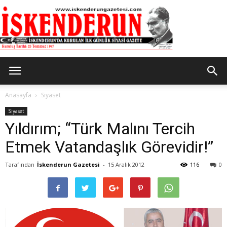
İskenderun
Anasayfa
Siyaset
Siyaset
Yıldırım; “Türk Malını Tercih
Gazetesi
Etmek Vatandaşlık Görevidir!”
Tarafından
İskenderun Gazetesi
-
15 Aralık 2012
116
0