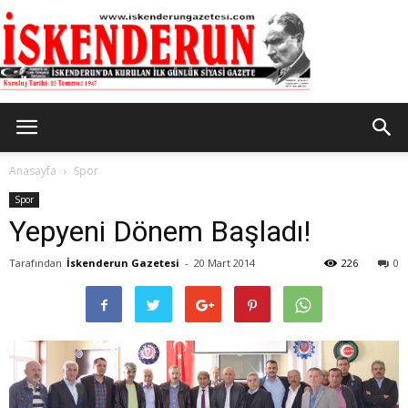
İskenderun
Anasayfa
Spor
Spor
Yepyeni Dönem Başladı!
Gazetesi
Tarafından
İskenderun Gazetesi
-
20 Mart 2014
226
0