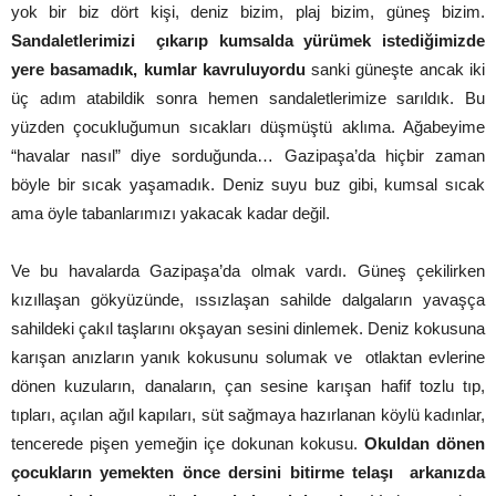
yok bir biz dört kişi, deniz bizim, plaj bizim, güneş bizim.
Sandaletlerimizi çıkarıp kumsalda yürümek istediğimizde
yere basamadık, kumlar kavruluyordu
sanki güneşte ancak iki
üç adım atabildik sonra hemen sandaletlerimize sarıldık. Bu
yüzden çocukluğumun sıcakları düşmüştü aklıma. Ağabeyime
“havalar nasıl” diye sorduğunda… Gazipaşa’da hiçbir zaman
böyle bir sıcak yaşamadık. Deniz suyu buz gibi, kumsal sıcak
ama öyle tabanlarımızı yakacak kadar değil.
Ve bu havalarda Gazipaşa’da olmak vardı. Güneş çekilirken
kızıllaşan gökyüzünde, ıssızlaşan sahilde dalgaların yavaşça
sahildeki çakıl taşlarını okşayan sesini dinlemek. Deniz kokusuna
karışan anızların yanık kokusunu solumak ve otlaktan evlerine
dönen kuzuların, danaların, çan sesine karışan hafif tozlu tıp,
tıpları, açılan ağıl kapıları, süt sağmaya hazırlanan köylü kadınlar,
tencerede pişen yemeğin içe dokunan kokusu.
Okuldan dönen
çocukların yemekten önce dersini bitirme telaşı arkanızda