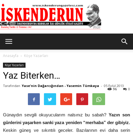
İskenderun
Anasayfa
Köşe Yazarları
Köşe Yazarları
Yaz Biterken…
Gazetesi
Tarafından
Yase'nin Dağarcığından - Yasemin Tümkaya
-
05 Eylül 2013
96
0
Günaydın sevgili okuyucularım nalsınız bu sabah?
Yazın son
günlerini yaşarken sanki yaza yeniden “merhaba” der gibiyiz.
Keskin güneş ve sıkıntılı geceler. Bazılarının evi daha serin