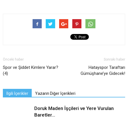
Önceki haber
Sonraki haber
Spor ve Şiddet Kimlere Yarar?
Hatayspor Taraftarı
(4)
Gümüşhane’ye Gidecek!
İlgili İçerikler
Yazarın Diğer İçerikleri
Doruk Maden İşçileri ve Yere Vurulan
Baretler…