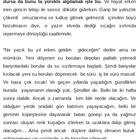
dursa da bunu ta yürekte algılamak işte bu.
Ve hayat erken
inen gencin telaşı ile sessiz dökülür giderken. Garip bir yalnızlık
çökerdi omuzlarıma ve kalkıp gitmek gelmezdi içimden büyü
bozulmasın diye, o yazın elveda dediği sıcağın sırtımda
ürpermeye dönüştüğü saatlerinde.
“Ne yazık bu yıl erken geldim gideceğim” dedim ama ne
mümkün. Yeni döşenen su boruları depoları patlattı yetmedi
banyolardaki borular da su sızdırmaya başladı. Şimdi banyolar
kırılacak yeni su boruları döşenecek bir sürü iş bir sürü masraf.
Ve hava çok sıcak! Ve geçen yıllarda yaşadığım güzellikleri
burada yaşamanın olanağı yok. Şimdiler de. Belki bir iki hafta
sonra olabilir. Ancak o zamanda kim bilir nerde olacağım. Ve
olduğum yerde oradaki gün batımını yaşayacağım, belki bir
geminin küpeştesine dayanarak batan güneşi ya da yağmur
sonrası oluşan renk kuşağını izlerken ta uzaklara dalıp gitmiş
olacağım… Ama şimdi ancak düşlere dalmış olmanın buruk
gülümsemesi var yüzümde, o da birazdan silinecek.