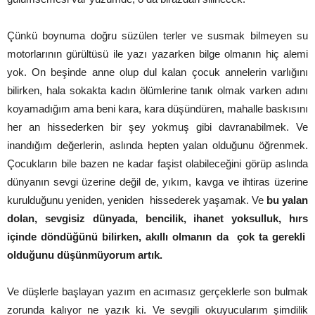
Çünkü boynuma doğru süzülen terler ve susmak bilmeyen su
motorlarının gürültüsü ile yazı yazarken bilge olmanın hiç alemi
yok. On beşinde anne olup dul kalan çocuk annelerin varlığını
bilirken, hala sokakta kadın ölümlerine tanık olmak varken adını
koyamadığım ama beni kara, kara düşündüren, mahalle baskısını
her an hissederken bir şey yokmuş gibi davranabilmek. Ve
inandığım değerlerin, aslında hepten yalan olduğunu öğrenmek.
Çocukların bile bazen ne kadar faşist olabileceğini görüp aslında
dünyanın sevgi üzerine değil de, yıkım, kavga ve ihtiras üzerine
kurulduğunu yeniden, yeniden hissederek yaşamak. Ve
bu yalan
dolan, sevgisiz dünyada, bencilik, ihanet yoksulluk, hırs
içinde döndüğünü bilirken, akıllı olmanın da çok ta gerekli
olduğunu düşünmüyorum artık.
Ve düşlerle başlayan yazım en acımasız gerçeklerle son bulmak
zorunda kalıyor ne yazık ki. Ve sevgili okuyucularım şimdilik