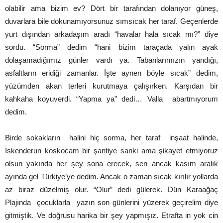
olabilir ama bizim ev? Dört bir tarafından dolanıyor güneş,
duvarlara bile dokunamıyorsunuz sımsıcak her taraf. Geçenlerde
yurt dışından arkadaşım aradı “havalar hala sıcak mı?” diye
sordu. “Sorma” dedim “hani bizim taraçada yalın ayak
dolaşamadığımız günler vardı ya. Tabanlarımızın yandığı,
asfaltların eridiği zamanlar. İşte aynen böyle sıcak” dedim,
yüzümden akan terleri kurutmaya çalışırken. Karşıdan bir
kahkaha koyuverdi. “Yapma ya” dedi… Valla abartmıyorum
dedim.
Birde sokakların halini hiç sorma, her taraf inşaat halinde,
İskenderun koskocam bir şantiye sanki ama şikayet etmiyoruz
olsun yakında her şey sona erecek, sen ancak kasım aralık
ayında gel Türkiye’ye dedim. Ancak o zaman sıcak kırılır yollarda
az biraz düzelmiş olur. “Olur” dedi gülerek. Dün Karaağaç
Plajında çocuklarla yazın son günlerini yüzerek geçirelim diye
gitmiştik. Ve doğrusu harika bir şey yapmışız. Etrafta in yok cin