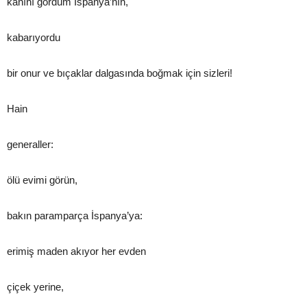
kanını gördüm İspanya’nın,
kabarıyordu
bir onur ve bıçaklar dalgasında boğmak için sizleri!
Hain
generaller:
ölü evimi görün,
bakın paramparça İspanya’ya:
erimiş maden akıyor her evden
çiçek yerine,