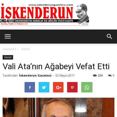
İskenderun
Anasayfa
Genel
Genel
Vali Ata’nın Ağabeyi Vefat Etti
Gazetesi
Tarafından
İskenderun Gazetesi
-
02 Mayıs 2017
234
0