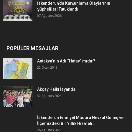
İskenderun’da Kurşunlama Olaylarının
Şüphelileri Tutuklandı
07 Ağustos 2026
POPÜLER MESAJLAR
Antakya’nın Adı “Hatay” mıdır?
22 Ocak 2013
Akçay Halkı İsyanda!
30 Ağustos 2024
İskenderun Emniyet Müdürü Nevzat Güneş ve
İlçemizdeki Bir Yıllık Hizmeti…
26 Ağustos 2020