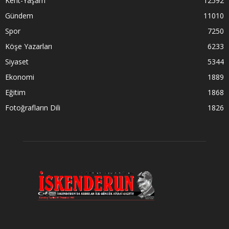
Kent-Yaşam
12592
Gündem
11010
Spor
7250
Köşe Yazarları
6233
Siyaset
5344
Ekonomi
1889
Eğitim
1868
Fotoğrafların Dili
1826