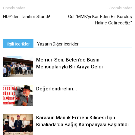
Önceki haber
Sonraki haber
HDP’den Tanıtım Standı!
Gül “MMK’yı Kar Eden Bir Kuruluş
Haline Getireceğiz”
İlgili İçerikler
Yazarın Diğer İçerikleri
Memur-Sen, Belen’de Basın
Mensuplarıyla Bir Araya Geldi
Değerlendirelim…
Karasun Manuk Ermeni Kilisesi İçin
Kınalıada’da Bağış Kampanyası Başlatıldı