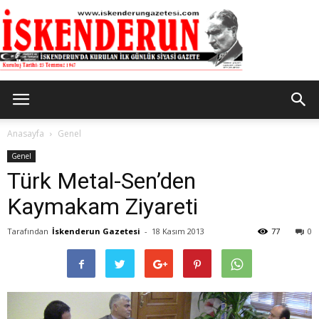
İskenderun
Anasayfa
Genel
Genel
Türk Metal-Sen’den
Gazetesi
Kaymakam Ziyareti
Tarafından
İskenderun Gazetesi
-
18 Kasım 2013
77
0