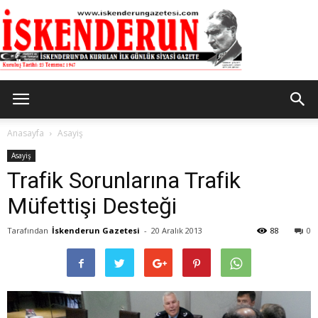
İskenderun
Anasayfa
Asayiş
Asayiş
Trafik Sorunlarına Trafik
Gazetesi
Müfettişi Desteği
Tarafından
İskenderun Gazetesi
-
20 Aralık 2013
88
0