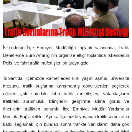
İskenderun İlçe Emniyet Müdürlüğü toplantı salonunda, Trafik
Denetleme Büro Amirliği’nin organize ettiği toplantıda İskenderun
Polisi ve fahri trafik müfettişleri bir araya geldi.
Toplantıda, ilçemizde ikamet eden kırk yaşını aşmış, üniversite
mezunu, trafik suçlarına karışmamış gönüllülerden seçilerek
eğitilen çok sayıdaki fahri trafik müfettişleri, vatandaşların
trafikteki sorumluluk bilinçlerini geliştirme adına görüş ve
önerilerini trafikten sorumlu İlçe Emniyet Müdür Yardımcısı
Mustafa Bağ’a ilettiler. Ayrıca İlçemizde yaşanan trafik sorunlarına
katkı sağlamak için bundan sonra trafikte varlıklarını daha çok
hissettireceklerini belirten trafik müfettişleri kentimizde kural ihlali