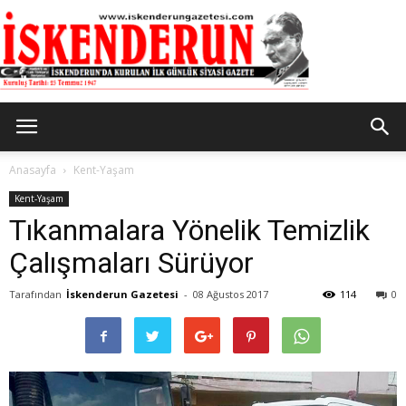
İskenderun
Anasayfa
Kent-Yaşam
Kent-Yaşam
Tıkanmalara Yönelik Temizlik
Gazetesi
Çalışmaları Sürüyor
Tarafından
İskenderun Gazetesi
-
08 Ağustos 2017
114
0