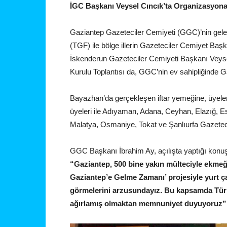
İGC Başkanı Veysel Cıncık’ta Organizasyona 
Gaziantep Gazeteciler Cemiyeti (GGC)’nin gelen
(TGF) ile bölge illerin Gazeteciler Cemiyet Başka
İskenderun Gazeteciler Cemiyeti Başkanı Veys
Kurulu Toplantısı da, GGC’nin ev sahipliğinde Ga
Bayazhan’da gerçekleşen iftar yemeğine, üyele
üyeleri ile Adıyaman, Adana, Ceyhan, Elazığ, 
Malatya, Osmaniye, Tokat ve Şanlıurfa Gazeteci
GGC Başkanı İbrahim Ay, açılışta yaptığı konuş
“Gaziantep, 500 bine yakın mülteciyle ekmeği
Gaziantep’e Gelme Zamanı’ projesiyle yurt çap
görmelerini arzusundayız. Bu kapsamda Türki
ağırlamış olmaktan memnuniyet duyuyoruz