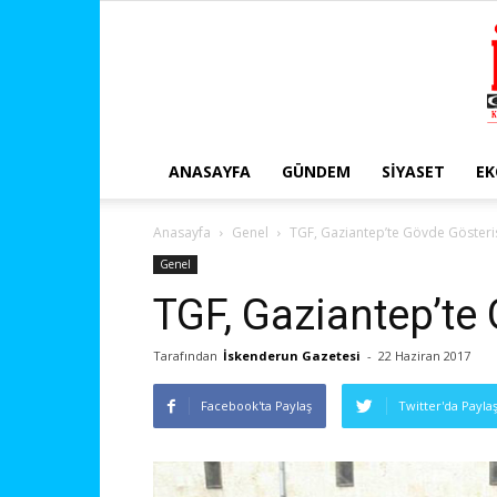
ANASAYFA
GÜNDEM
SIYASET
E
Anasayfa
Genel
TGF, Gaziantep’te Gövde Gösteris
Genel
TGF, Gaziantep’te 
Tarafından
İskenderun Gazetesi
-
22 Haziran 2017
Facebook'ta Paylaş
Twitter'da Payla