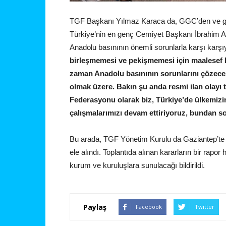
TGF Başkanı Yılmaz Karaca da, GGC’den ve gec
Türkiye’nin en genç Cemiyet Başkanı İbrahim Ay’ın
Anadolu basınının önemli sorunlarla karşı karş
birleşmemesi ve pekişmemesi için maalesef bi
zaman Anadolu basınının sorunlarını çözecek
olmak üzere. Bakın şu anda resmi ilan olayı
Federasyonu olarak biz, Türkiye’de ülkemizin
çalışmalarımızı devam ettiriyoruz, bundan s
Bu arada, TGF Yönetim Kurulu da Gaziantep’te t
ele alındı. Toplantıda alınan kararların bir rapor h
kurum ve kuruluşlara sunulacağı bildirildi.
Paylaş
Facebook
Twitter