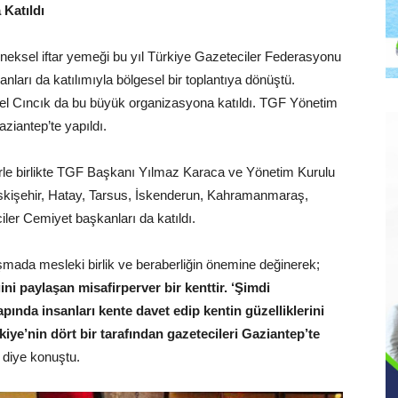
Katıldı
eksel iftar yemeği bu yıl Türkiye Gazeteciler Federasyonu
nları da katılımıyla bölgesel bir toplantıya dönüştü.
el Cıncık da bu büyük organizasyona katıldı. TGF Yönetim
ziantep’te yapıldı.
rle birlikte TGF Başkanı Yılmaz Karaca ve Yönetim Kurulu
Eskişehir, Hatay, Tarsus, İskenderun, Kahramanmaraş,
ler Cemiyet başkanları da katıldı.
mada mesleki birlik ve beraberliğin önemine değinerek;
ni paylaşan misafirperver bir kenttir. ‘Şimdi
ında insanları kente davet edip kentin güzelliklerini
ye’nin dört bir tarafından gazetecileri Gaziantep’te
”
diye konuştu.