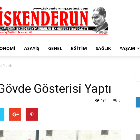
KONOMI
ASAYIŞ
GENEL
EĞITIM
SAĞLIK
YAŞAM
İskenderun
i Yaptı
Gövde Gösterisi Yaptı
Gazetesi
194
0
ş