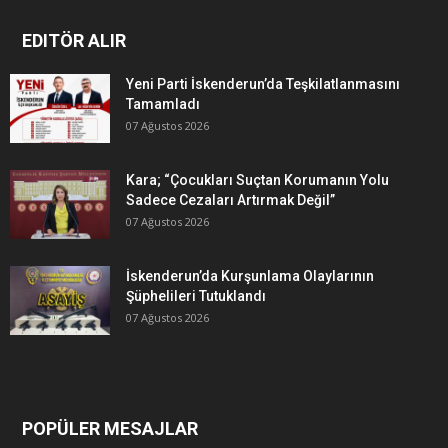
EDITÖR ALIR
Yeni Parti İskenderun’da Teşkilatlanmasını
Tamamladı
07 Ağustos 2026
Kara; “Çocukları Suçtan Korumanın Yolu
Sadece Cezaları Artırmak Değil”
07 Ağustos 2026
İskenderun’da Kurşunlama Olaylarının
Şüphelileri Tutuklandı
07 Ağustos 2026
POPÜLER MESAJLAR