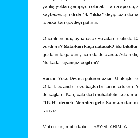
yanlış yoldan şampiyon olunabilir ama sporcu, spor
kaybeder. Şimdi de
“4. Yıldız”
deyip tozu dumana
tutarsa kan gövdeyi götürür.
Önemli bir maç oynanacak ve adamın elinde 100
verdi mi? Satarken kaça satacak? Bu biletle
gözlerimle gördüm, hem de defalarca. Adam dışar
Ne kadar uyanığız değil mi?
Bunları Yüce Divana götüremezsin. Ufak işler ol
Ortalık bulandırılır ve başka bir tarihe erteleni
de sağlam. Karşıdaki dört muhalefetin sözü mü
“DUR” demeli. Nereden gelir Samsun’dan m
razıyız!
Mutlu olun, mutlu kalın… SAYGILARIMLA