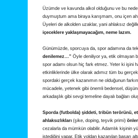
Üzümde ve kavunda alkol olduğunu ve bu nedenl
duymuştum ama biraya karışmam, onu içen ahl
Üyeleri de alkolden uzaklar, yani ahlaksız değill
içeceklere yaklaşmayacağım, neme lazım.
Günümüzde, sporcuya da, spor adamına da te
denilemez…”
Öyle deniliyor ya, etik olmayan b
spor adamı olsun hiç fark etmez. Yeter ki işini 
etkinliklerinde ülke olarak adımız tüm bu gerçe
spordaki gerçek kazanımın ne olduğunun farkın
mücadele, yetenek gibi önemli bedensel, düşünsel
arkadaşlık gibi sevgi temeline dayalı bağları olu
Sporda (futbolda) şiddeti, tribün terörünü, e
ahlaksızlıkları
(şike, doping, teşvik primi)
önlem
cezalarla da mümkün olabilir. Adamlık kişinin y
istediğini yapar. Etik yoldan kazanılan başarı al