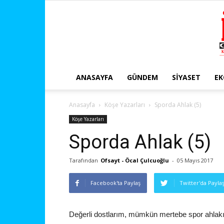
ANASAYFA
GÜNDEM
SIYASET
E
Anasayfa
Köşe Yazarları
Sporda Ahlak (5)
Köşe Yazarları
Sporda Ahlak (5)
Tarafından
Ofsayt - Öcal Çulcuoğlu
-
05 Mayıs 2017
Facebook'ta Paylaş
Twitter'da Payla
Değerli dostlarım, mümkün mertebe spor ahla