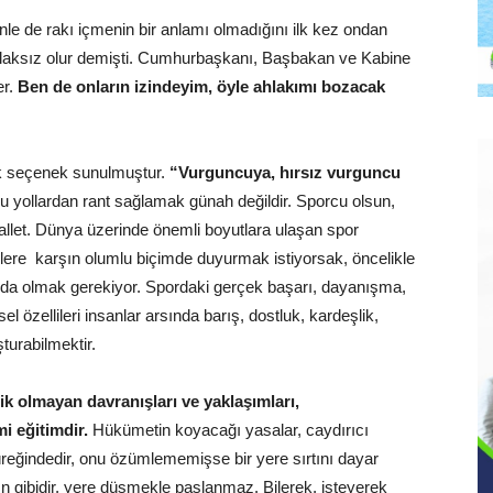
e de rakı içmenin bir anlamı olmadığını ilk kez ondan
aksız olur demişti. Cumhurbaşkanı, Başbakan ve Kabine
er.
Ben de onların izindeyim, öyle ahlakımı bozacak
k seçenek sunulmuştur.
“Vurguncuya, hırsız vurguncu
u yollardan rant sağlamak günah değildir. Sporcu olsun,
hallet. Dünya üzerinde önemli boyutlara ulaşan spor
klere karşın olumlu biçimde duyurmak istiyorsak, öncelikle
da olmak gerekiyor. Spordaki gerçek başarı, dayanışma,
 özellileri insanlar arsında barış, dostluk, kardeşlik,
şturabilmektir.
tik olmayan davranışları ve yaklaşımları,
i eğitimdir.
Hükümetin koyacağı yasalar, caydırıcı
üreğindedir, onu özümlememişse bir yere sırtını dayar
tın gibidir, yere düşmekle paslanmaz. Bilerek, isteyerek