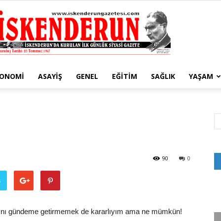
KONOMI
ASAYIŞ
GENEL
EĞITIM
SAĞLIK
YAŞAM
İskenderun
Gazetesi
90
0
ş
kını gündeme getirmemek de kararlıyım ama ne mümkün!