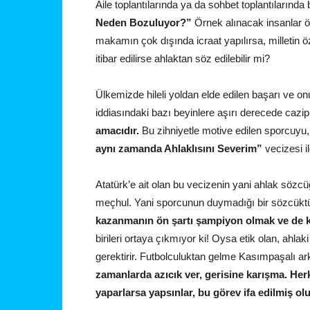
Aile toplantılarında ya da sohbet toplantılarında
Neden Bozuluyor?”
Örnek alınacak insanlar ö
makamın çok dışında icraat yapılırsa, milletin 
itibar edilirse ahlaktan söz edilebilir mi?
Ülkemizde hileli yoldan elde edilen başarı ve 
iddiasındaki bazı beyinlere aşırı derecede cazi
amacıdır.
Bu zihniyetle motive edilen sporcuyu, 
aynı zamanda Ahlaklısını Severim”
vecizesi il
Atatürk’e ait olan bu vecizenin yani ahlak sözcü
meçhul. Yani sporcunun duymadığı bir sözcükt
kazanmanın ön şartı şampiyon olmak ve de 
birileri ortaya çıkmıyor ki! Oysa etik olan, ahlak
gerektirir. Futbolculuktan gelme Kasımpaşalı a
zamanlarda azıcık ver, gerisine karışma. Her
yaparlarsa yapsınlar, bu görev ifa edilmiş o