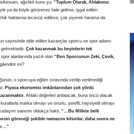
 bulunsam, ağırlıklı konu şu:
“Toplum Olarak, Ahlakımız
yle ya da böyle görünmez hale gelirse, işgal edilen
özlük haklarına tecavüz edilirse, çok yiyerek harama da
onun sayesinde elde edilen kazançlar sporcu ve spor adamı
p gelmektedir.
Çok kazanmak bu beyinlerin tek
spor alanlarında yazılı olan
“Ben Sporcunun Zeki, Çevik,
gilendirir mi?
ğünün, o sporcuya eğitim sırasında verilip verilmediği
ür.
Piyasa ekonomisi imkânlarından çok yönlü
kazanmaktır.
Ahlaki değerleri anlatacak, buna öncü olacak
i kurallarla marka olmayı ve onurlu, şerefli, haysiyetli olmayı
rkadaşım sanırım oldukça haklı.
“…Bu Millete belli
kesin göreceği şekilde namazını kılsınlar, daha sonra ne
lur…”