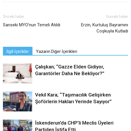
Önceki haber
Sonraki haber
Sarıseki MYO’nun Temeli Atıldı
Erzin, Kurtuluş Bayramını
Coşkuyla Kutladı
İlgili İçerikler
Yazarın Diğer İçerikleri
Çalışkan; “Gazze Elden Gidiyor,
Garantörler Daha Ne Bekliyor?”
Vekil Kara; “Taşımacılık Gelişirken
Şoförlerin Hakları Yerinde Sayıyor”
İskenderun’da CHP’li Meclis Üyeleri
Partiden İstifa Etti