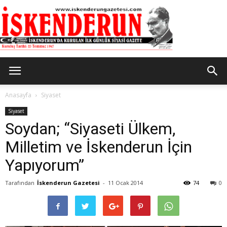
İskenderun
Anasayfa
Siyaset
Siyaset
Soydan; “Siyaseti Ülkem,
Gazetesi
Milletim ve İskenderun İçin
Yapıyorum”
Tarafından
İskenderun Gazetesi
-
11 Ocak 2014
74
0