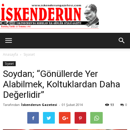
İskenderun
Anasayfa
Siyaset
Siyaset
Soydan; “Gönüllerde Yer
Gazetesi
Alabilmek, Koltuklardan Daha
Değerlidir”
Tarafından
İskenderun Gazetesi
-
01 Şubat 2014
93
0