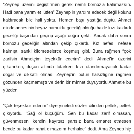
“Zeynep üzerini değiştirmen gerek nemli bornozla kalamazsın.
Hadi bana yarım et lütfen” Zeynep in yardım edecek değil kolunu
kaldıracak bile hali yoktu. Hemen başı yastığa düştü. Ahmet
elinde annesinin beyaz pamuklu geceliği olduğu halde kızı kaldırdı
geceliği başından geçirip aşağı doğru çekti. Ancak daha sonra
bornozu geceliğin altından çekip çıkardı. Kız nefes, nefese
kalmıştı sanki kilometrelerce koşmuş gibi. Buna rağmen “çok
zarifsin Ahmetçim teşekkür ederim” dedi. Ahmet’in üzerini
çıkarırken, duşun altında tutarken, kızı utandırmayacak kadar
doğal ve dikkatli olması Zeynep’in bütün halsizliğine rağmen
gözünden kaçmamıştı ve derin bir minnet duyuyordu Ahmet’e bu
yüzden.
“Çok teşekkür ederim” diye yineledi sözler dilinden peltek, peltek
çıkıyordu. “Sağ ol küçüğüm. Sen bu kadar zarif olmasan,
güvenmesen, kendini kayıtsız şartsız bana emanet etmesen
bende bu kadar rahat olmazdım herhalde” dedi. Ama Zeynep hiç