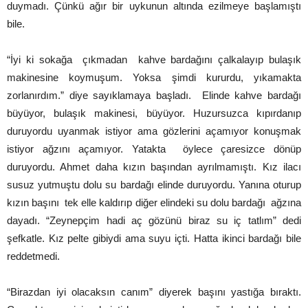
duymadı. Çünkü ağır bir uykunun altında ezilmeye başlamıştı
bile.
“İyi ki sokağa çıkmadan kahve bardağını çalkalayıp bulaşık
makinesine koymuşum. Yoksa şimdi kururdu, yıkamakta
zorlanırdım.” diye sayıklamaya başladı. Elinde kahve bardağı
büyüyor, bulaşık makinesi, büyüyor. Huzursuzca kıpırdanıp
duruyordu uyanmak istiyor ama gözlerini açamıyor konuşmak
istiyor ağzını açamıyor. Yatakta öylece çaresizce dönüp
duruyordu. Ahmet daha kızın başından ayrılmamıştı. Kız ilacı
susuz yutmuştu dolu su bardağı elinde duruyordu. Yanına oturup
kızın başını tek elle kaldırıp diğer elindeki su dolu bardağı ağzına
dayadı. “Zeynepçim hadi aç gözünü biraz su iç tatlım” dedi
şefkatle. Kız pelte gibiydi ama suyu içti. Hatta ikinci bardağı bile
reddetmedi.
“Birazdan iyi olacaksın canım” diyerek başını yastığa bıraktı.