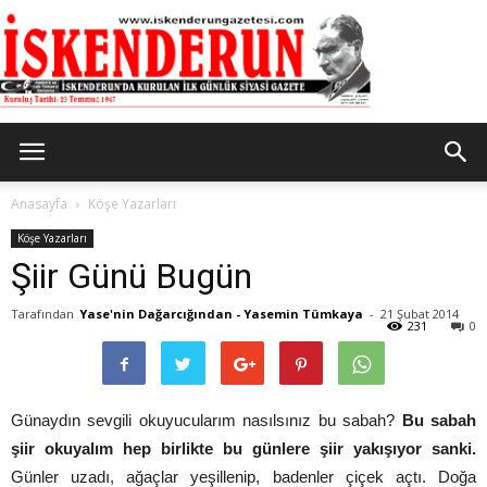
İskenderun
Anasayfa
Köşe Yazarları
Köşe Yazarları
Şiir Günü Bugün
Gazetesi
Tarafından
Yase'nin Dağarcığından - Yasemin Tümkaya
-
21 Şubat 2014
231
0
Günaydın sevgili okuyucularım nasılsınız bu sabah?
Bu sabah
şiir okuyalım hep birlikte bu günlere şiir yakışıyor sanki.
Günler uzadı, ağaçlar yeşillenip, badenler çiçek açtı. Doğa