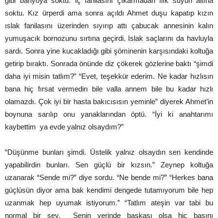
gibi banyoya soktu. İç fanilasını çıkarmadan ılık suyun altına
soktu. Kız ürperdi ama sonra açıldı Ahmet duşu kapatıp kızın
ıslak fanilasını üzerinden sıyırıp attı çabucak annesinin kalın
yumuşacık bornozunu sırtına geçirdi. Islak saçlarını da havluyla
sardı. Sonra yine kucakladığı gibi şöminenin karşısındaki koltuğa
getirip bıraktı. Sonrada önünde diz çökerek gözlerine baktı “şimdi
daha iyi misin tatlım?” “Evet, teşekkür ederim. Ne kadar hızlısın
bana hiç fırsat vermedin bile valla annem bile bu kadar hızlı
olamazdı. Çok iyi bir hasta bakıcısısın yeminle” diyerek Ahmet’in
boynuna sarılıp onu yanaklarından öptü. “İyi ki anahtarımı
kaybettim ya evde yalnız olsaydım?”
“Düşünme bunları şimdi. Üstelik yalnız olsaydın sen kendinde
yapabilirdin bunları. Sen güçlü bir kızsın.” Zeynep koltuğa
uzanarak “Sende mi?” diye sordu. “Ne bende mi?” “Herkes bana
güçlüsün diyor ama bak kendimi dengede tutamıyorum bile hep
uzanmak hep uyumak istiyorum.” “Tatlım ateşin var tabi bu
normal bir şey. Senin yerinde başkası olsa hiç başını