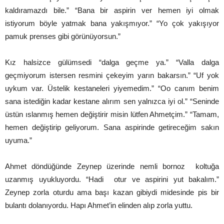
kaldıramazdı bile.” “Bana bir aspirin ver hemen iyi olmak
istiyorum böyle yatmak bana yakışmıyor.” “Yo çok yakışıyor
pamuk prenses gibi görünüyorsun.”
Kız halsizce gülümsedi “dalga geçme ya.” “Valla dalga
geçmiyorum istersen resmini çekeyim yarın bakarsın.” “Uf yok
uykum var. Üstelik kestaneleri yiyemedim.” “Oo canım benim
sana istediğin kadar kestane alırım sen yalnızca iyi ol.” “Seninde
üstün ıslanmış hemen değiştirir misin lütfen Ahmetçim.” “Tamam,
hemen değiştirip geliyorum. Sana aspirinde getireceğim sakın
uyuma.”
Ahmet döndüğünde Zeynep üzerinde nemli bornoz koltuğa
uzanmış uyukluyordu. “Hadi otur ve aspirini yut bakalım.”
Zeynep zorla oturdu ama başı kazan gibiydi midesinde pis bir
bulantı dolanıyordu. Hapı Ahmet’in elinden alıp zorla yuttu.