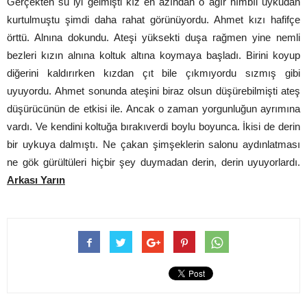
Gerçekten su iyi gelmişti kız en azından o ağır hımbıl uykudan
kurtulmuştu şimdi daha rahat görünüyordu. Ahmet kızı hafifçe
örttü. Alnına dokundu. Ateşi yüksekti duşa rağmen yine nemli
bezleri kızın alnına koltuk altına koymaya başladı. Birini koyup
diğerini kaldırırken kızdan çıt bile çıkmıyordu sızmış gibi
uyuyordu. Ahmet sonunda ateşini biraz olsun düşürebilmişti ateş
düşürücünün de etkisi ile. Ancak o zaman yorgunluğun ayrımına
vardı. Ve kendini koltuğa bırakıverdi boylu boyunca. İkisi de derin
bir uykuya dalmıştı. Ne çakan şimşeklerin salonu aydınlatması
ne gök gürültüleri hiçbir şey duymadan derin, derin uyuyorlardı.
Arkası Yarın