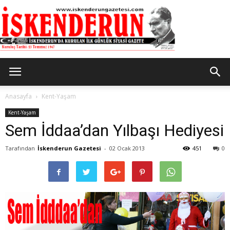
İskenderun
Anasayfa
Kent-Yaşam
Kent-Yaşam
Sem İddaa’dan Yılbaşı Hediyesi
Gazetesi
Tarafından
İskenderun Gazetesi
-
02 Ocak 2013
451
0