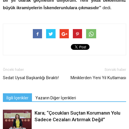
bir yıl olarak geçmesini diliyorum. Yeni yılda beklentimiz
büyük ikramiyelerin İskenderunlulara çıkmasıdır”
dedi.
Önceki haber
Sonraki haber
Sedat Uysal Başkanlığı Bıraktı!
Miniklerden Yeni Yıl Kutlaması
İlgili İçerikler
Yazarın Diğer İçerikleri
Kara; “Çocukları Suçtan Korumanın Yolu
Sadece Cezaları Artırmak Değil”