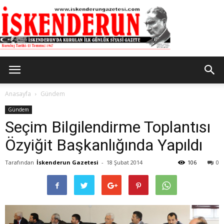
İskenderun
Anasayfa
Gündem
Gündem
Seçim Bilgilendirme Toplantısı
Gazetesi
Özyiğit Başkanlığında Yapıldı
Tarafından
İskenderun Gazetesi
-
18 Şubat 2014
106
0