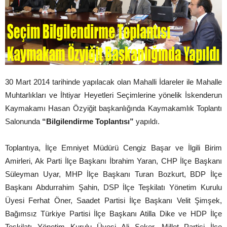
30 Mart 2014 tarihinde yapılacak olan Mahalli İdareler ile Mahalle
Muhtarlıkları ve İhtiyar Heyetleri Seçimlerine yönelik İskenderun
Kaymakamı Hasan Özyiğit başkanlığında Kaymakamlık Toplantı
Salonunda
“Bilgilendirme Toplantısı”
yapıldı.
Toplantıya, İlçe Emniyet Müdürü Cengiz Başar ve İlgili Birim
Amirleri, Ak Parti İlçe Başkanı İbrahim Yaran, CHP İlçe Başkanı
Süleyman Uyar, MHP İlçe Başkanı Turan Bozkurt, BDP İlçe
Başkanı Abdurrahim Şahin, DSP İlçe Teşkilatı Yönetim Kurulu
Üyesi Ferhat Öner, Saadet Partisi İlçe Başkanı Velit Şimşek,
Bağımsız Türkiye Partisi İlçe Başkanı Atilla Dike ve HDP İlçe
Teşkilatı Yönetim Kurulu Üyesi Ali Şeker, Millet Partisi İlçe