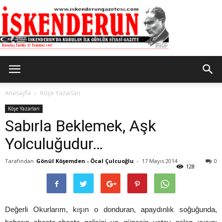
İskenderun
Anasayfa
Köşe Yazarları
Köşe Yazarları
Sabırla Beklemek, Aşk
Gazetesi
Yolculuğudur…
Tarafından
Gönül Köşemden - Öcal Çulcuoğlu
-
17 Mayıs 2014
0
128
Değerli Okurlarım, kışın o donduran, apaydınlık soğuğunda,