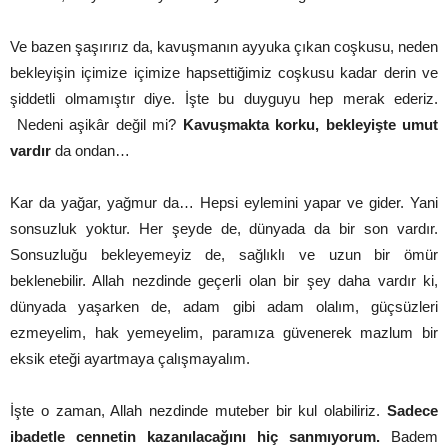
Ve bazen şaşırırız da, kavuşmanın ayyuka çıkan coşkusu, neden
bekleyişin içimize içimize hapsettiğimiz coşkusu kadar derin ve
şiddetli olmamıştır diye. İşte bu duyguyu hep merak ederiz.
Nedeni aşikâr değil mi?
Kavuşmakta korku, bekleyişte umut
vardır
da ondan…
Kar da yağar, yağmur da… Hepsi eylemini yapar ve gider. Yani
sonsuzluk yoktur. Her şeyde de, dünyada da bir son vardır.
Sonsuzluğu bekleyemeyiz de, sağlıklı ve uzun bir ömür
beklenebilir. Allah nezdinde geçerli olan bir şey daha vardır ki,
dünyada yaşarken de, adam gibi adam olalım, güçsüzleri
ezmeyelim, hak yemeyelim, paramıza güvenerek mazlum bir
eksik eteği ayartmaya çalışmayalım.
İşte o zaman, Allah nezdinde muteber bir kul olabiliriz.
Sadece
ibadetle cennetin kazanılacağını hiç sanmıyorum.
Badem