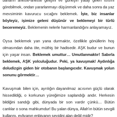
baharın aheste-aheste gelişini ve güneşin yatay gelen ısısını
görebilmek, ondan yararlanmayı düşünmek ve daha sonra da yaz
mevsiminin kavurucu sıcağını beklemek.
İşte, biz insanlar
böyleyiz, işimize geleni düşünür ve beklemeyi bir türlü
beceremeyiz.
Beklemenin nelerle harmanlandığını anlayamayız.
Oysa beklemek yan yana durmaktır, özellikle gönüllerin hoş
olmasından daha öte, müthiş bir hadisedir. AŞK budur ve bunun
için yaşar insan.
Beklemek umuttur… Umutlanmaktır! Sabırla
beklemek, AŞK yolculuğudur. Peki, ya kavuşmak! Aydınlığa
doludizgin giden bir otobanın başlangıcıdır. Kavuşmak yolun
sonunu görmektir…
Kavuşmak bilen için, ayrılığın dayanılmaz acısının güçlü olarak
hissedildiği, o korkunun yüreğimize saplandığı andır. Herkesin
bildiğini sandığı gibi, dünyada bir son vardır çünkü… Bütün
canlılar o sona mahkumdur! Bu yalan dünya, Allah’ın bütün sevgili
kullarını, evliyanın enbiyanın seyidini alan değil midir?