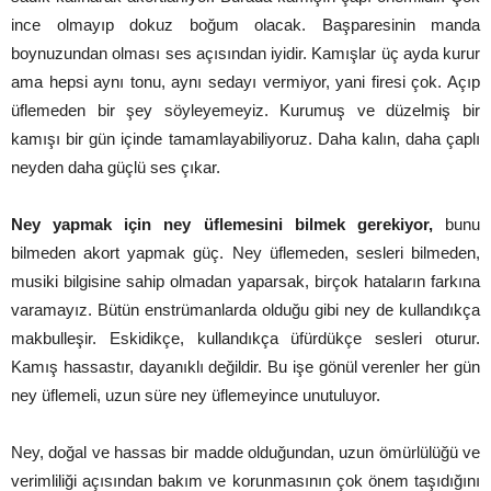
ince olmayıp dokuz boğum olacak. Başparesinin manda
boynuzundan olması ses açısından iyidir. Kamışlar üç ayda kurur
ama hepsi aynı tonu, aynı sedayı vermiyor, yani firesi çok. Açıp
üflemeden bir şey söyleyemeyiz. Kurumuş ve düzelmiş bir
kamışı bir gün içinde tamamlayabiliyoruz. Daha kalın, daha çaplı
neyden daha güçlü ses çıkar.
Ney yapmak için ney üflemesini bilmek gerekiyor,
bunu
bilmeden akort yapmak güç. Ney üflemeden, sesleri bilmeden,
musiki bilgisine sahip olmadan yaparsak, birçok hataların farkına
varamayız. Bütün enstrümanlarda olduğu gibi ney de kullandıkça
makbulleşir. Eskidikçe, kullandıkça üfürdükçe sesleri oturur.
Kamış hassastır, dayanıklı değildir. Bu işe gönül verenler her gün
ney üflemeli, uzun süre ney üflemeyince unutuluyor.
Ney, doğal ve hassas bir madde olduğundan, uzun ömürlülüğü ve
verimliliği açısından bakım ve korunmasının çok önem taşıdığını