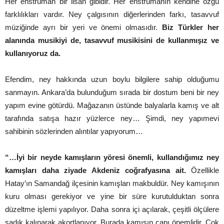
Her enstrüman bir lisan gibidir. Her enstrümanın kendine özgü
farklılıkları vardır. Ney çalgısının diğerlerinden farkı, tasavvuf
müziğinde ayrı bir yeri ve önemi olmasıdır.
Biz Türkler her
alanında musikiyi de, tasavvuf musikisini de kullanmışız ve
kullanıyoruz da.
Efendim, ney hakkında uzun boylu bilgilere sahip olduğumu
sanmayın. Ankara’da bulunduğum sırada bir dostum beni bir ney
yapım evine götürdü. Mağazanın üstünde balyalarla kamış ve alt
tarafında satışa hazır yüzlerce ney… Şimdi, ney yapımevi
sahibinin sözlerinden alıntılar yapıyorum…
“…İyi bir neyde kamışların yöresi önemli, kullandığımız ney
kamışları daha ziyade Akdeniz coğrafyasına ait.
Özellikle
Hatay’ın Samandağ ilçesinin kamışları makbuldür. Ney kamışının
kuru olması gerekiyor ve yine bir süre kurutulduktan sonra
düzeltme işlemi yapılıyor. Daha sonra içi açılarak, çeşitli ölçülere
sadık kalınarak akortlanıyor. Burada kamışın çapı önemlidir. Çok