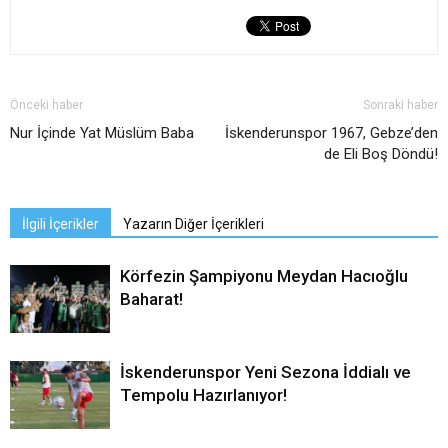
Önceki haber
Sonraki haber
Nur İçinde Yat Müslüm Baba
İskenderunspor 1967, Gebze’den
de Eli Boş Döndü!
İlgili İçerikler
Yazarın Diğer İçerikleri
Körfezin Şampiyonu Meydan Hacıoğlu
Baharat!
İskenderunspor Yeni Sezona İddialı ve
Tempolu Hazırlanıyor!