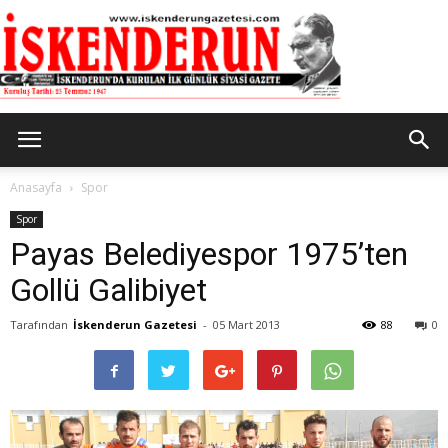
İskenderun
Anasayfa
Spor
Spor
Payas Belediyespor 1975’ten
Gazetesi
Gollü Galibiyet
Tarafından
İskenderun Gazetesi
-
05 Mart 2013
88
0