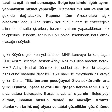
tarafına eşit hizmet sunacağız. Bölge içerisinde hiçbir ayırım
yapmaksızın hizmet yapacağız. Hizmetlerimiz adil ve eşit bir
şekilde dağılacaktır. Kapımız tüm Arsuzlulara açık
olacaktır”
dedi. Culha işsizlik sorununu turizm ile çözeceğinin
altını her fırsatta çizerken, turizme yatırım yapacaklardan tek
taleplerinin istihdam sorununu bu bölge insanından karşılamak
olacağını söyledi.
Işıklı Köyüne giderken yol üstünde MHP konvoyu ile karşılaşan
CHP Arsuz Belediye Başkan Adayı Nazım Culha araçtan inerek,
MHP Adayı Kudret Dönmez ile sohbet etti. Her iki adayda
birbirlerine başarılar dilediler. Işıklı halkı ile meydanda bir araya
gelen Culha;
“Biz buranın çocuğuyuz! Sıva sektörünün ana
yurdu Işıklı’yı, inşaat sektörü ile uğraşan herkes tanır. En iyi
sıva ustası buradadır. Burası sıvacılar diyarıdır. Belediyeyi
alırsak, inşallah sizlerin desteği ile alacağız. Arsuz’u
planlarken tarihi, coğrafyası ve tabiat güzellikleri göz önünde