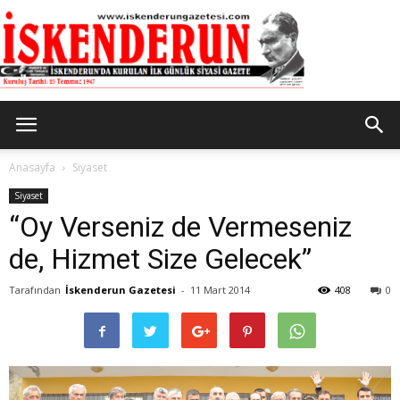
İskenderun
Anasayfa
Siyaset
Siyaset
“Oy Verseniz de Vermeseniz
Gazetesi
de, Hizmet Size Gelecek”
Tarafından
İskenderun Gazetesi
-
11 Mart 2014
408
0