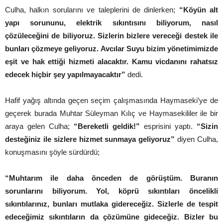
Culha, halkın sorularını ve taleplerini de dinlerken;
“Köyün alt
yapı sorununu, elektrik sıkıntısını biliyorum, nasıl
çözüleceğini de biliyoruz. Sizlerin bizlere vereceği destek ile
bunları çözmeye geliyoruz. Avcılar Suyu bizim yönetimimizde
eşit ve hak ettiği hizmeti alacaktır. Kamu vicdanını rahatsız
edecek hiçbir şey yapılmayacaktır”
dedi.
Hafif yağış altında geçen seçim çalışmasında Haymaseki’ye de
geçerek burada Muhtar Süleyman Kılıç ve Haymasekililer ile bir
araya gelen Culha;
“Bereketli geldik!”
esprisini yaptı.
“Sizin
desteğiniz ile sizlere hizmet sunmaya geliyoruz”
diyen Culha,
konuşmasını şöyle sürdürdü;
“Muhtarım ile daha önceden de görüştüm. Buranın
sorunlarını biliyorum. Yol, köprü sıkıntıları öncelikli
sıkıntılarınız, bunları mutlaka gidereceğiz. Sizlerle de tespit
edeceğimiz sıkıntıların da çözümüne gideceğiz. Bizler bu