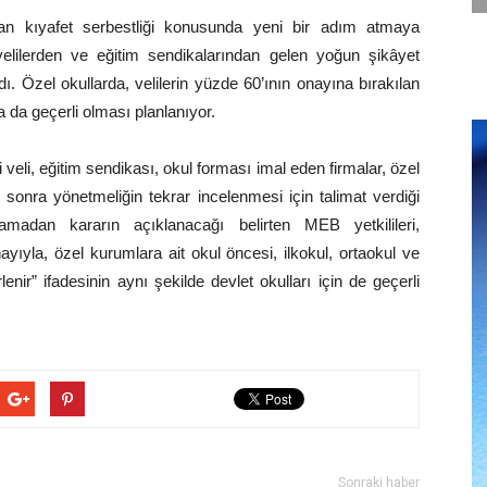
olan kıyafet serbestliği konusunda yeni bir adım atmaya
 velilerden ve eğitim sendikalarından gelen yoğun şikâyet
ı. Özel okullarda, velilerin yüzde 60’ının onayına bırakılan
 da geçerli olması planlanıyor.
ri veli, eğitim sendikası, okul forması imal eden firmalar, özel
 sonra yönetmeliğin tekrar incelenmesi için talimat verdiği
lamadan kararın açıklanacağı belirten MEB yetkilileri,
ayıyla, özel kurumlara ait okul öncesi, ilkokul, ortaokul ve
rlenir” ifadesinin aynı şekilde devlet okulları için de geçerli
Sonraki haber