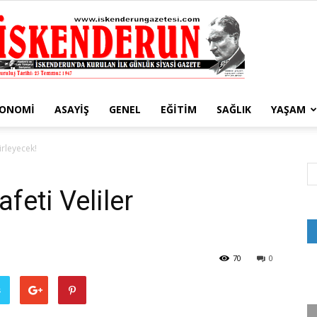
KONOMI
ASAYIŞ
GENEL
EĞITIM
SAĞLIK
YAŞAM
İskenderun
lirleyecek!
afeti Veliler
Gazetesi
70
0
ş