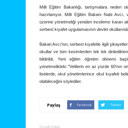
Milli Eğitim Bakanlığı, tartışmalara neden 
hazırlanıyor. Milli Eğitim Bakanı Nabi Avcı,
üzerine yönetmeliği yeniden inceleme kararı ald
serbest kıyafet uygulamasının devlet okullarında
Bakan Avcı’nın, serbest kıyafetle ilgili şikayetle
okullar ve tüm kesimlerden tek tek dinledikten
bildirildi. Yeni eğitim öğretim dönemi baş
yönetmelikteki “Velilerin en az yüzde 60’nın on
liselerde, okul yönetimlerince okul kıyafeti beli
olabileceğini söylediler.
Paylaş
Facebook
Twitter
Önceki haber