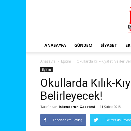
ANASAYFA
GÜNDEM
SIYASET
E
Anasayfa
Eğitim
Okullarda Kılık-Kıyafeti Veliler Be
Eğitim
Okullarda Kılık-Kıy
Belirleyecek!
Tarafından
İskenderun Gazetesi
-
11 Şubat 2013
Facebook'ta Paylaş
Twitter'da Payla