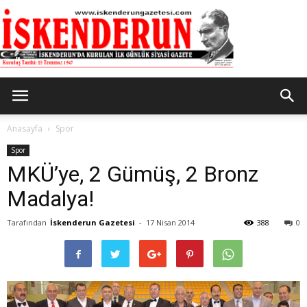
İskenderun
Anasayfa
Spor
Spor
MKÜ’ye, 2 Gümüş, 2 Bronz
Gazetesi
Madalya!
Tarafından
İskenderun Gazetesi
-
17 Nisan 2014
388
0