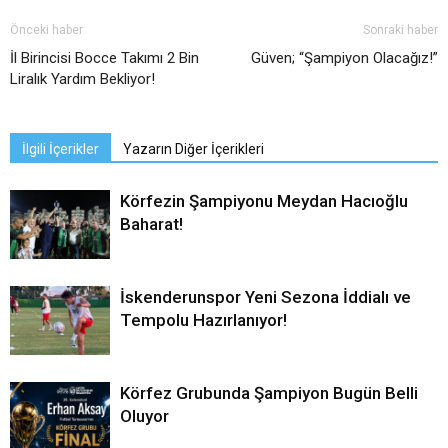
Önceki haber
Sonraki haber
İl Birincisi Bocce Takımı 2 Bin
Güven; “Şampiyon Olacağız!”
Liralık Yardım Bekliyor!
İlgili İçerikler
Yazarın Diğer İçerikleri
Körfezin Şampiyonu Meydan Hacıoğlu
Baharat!
İskenderunspor Yeni Sezona İddialı ve
Tempolu Hazırlanıyor!
Körfez Grubunda Şampiyon Bugün Belli
Oluyor