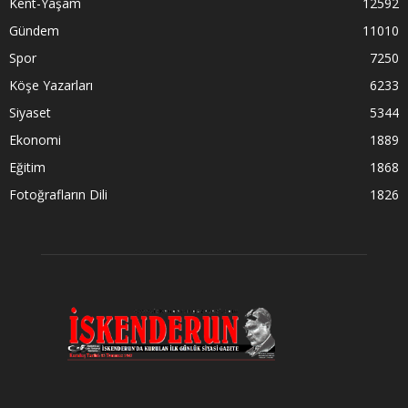
Kent-Yaşam
12592
Gündem
11010
Spor
7250
Köşe Yazarları
6233
Siyaset
5344
Ekonomi
1889
Eğitim
1868
Fotoğrafların Dili
1826