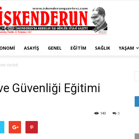
KONOMI
ASAYIŞ
GENEL
EĞITIM
SAĞLIK
YAŞAM
İskenderun
imi Verildi
ve Güvenliği Eğitimi
Gazetesi
143
0
ş