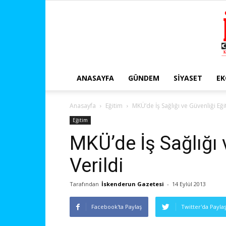
ANASAYFA
GÜNDEM
SIYASET
E
Anasayfa
Eğitim
MKÜ’de İş Sağlığı ve Güvenliği Eğit
Eğitim
MKÜ’de İş Sağlığı 
Verildi
Tarafından
İskenderun Gazetesi
-
14 Eylül 2013
Facebook'ta Paylaş
Twitter'da Payla