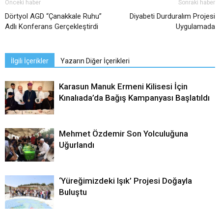
Önceki haber
Sonraki haber
Dörtyol AGD “Çanakkale Ruhu”
Diyabeti Durduralım Projesi
Adlı Konferans Gerçekleştirdi
Uygulamada
İlgili İçerikler
Yazarın Diğer İçerikleri
Karasun Manuk Ermeni Kilisesi İçin
Kınalıada’da Bağış Kampanyası Başlatıldı
Mehmet Özdemir Son Yolculuğuna
Uğurlandı
‘Yüreğimizdeki Işık’ Projesi Doğayla
Buluştu