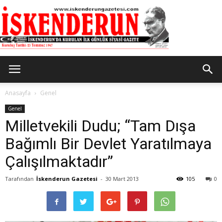
İskenderun
Anasayfa
Genel
Genel
Milletvekili Dudu; “Tam Dışa
Gazetesi
Bağımlı Bir Devlet Yaratılmaya
Çalışılmaktadır”
Tarafından
İskenderun Gazetesi
-
30 Mart 2013
105
0