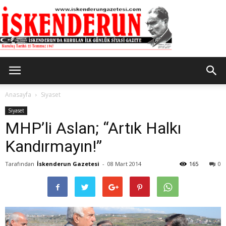
İskenderun
Anasayfa
Siyaset
Siyaset
MHP’li Aslan; “Artık Halkı
Gazetesi
Kandırmayın!”
Tarafından
İskenderun Gazetesi
-
08 Mart 2014
165
0