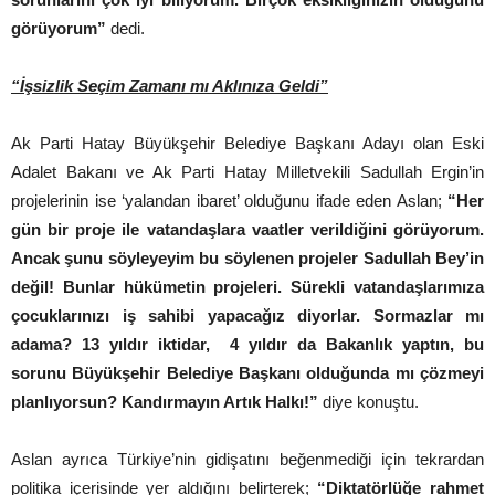
görüyorum”
dedi.
“İşsizlik Seçim Zamanı mı Aklınıza Geldi”
Ak Parti Hatay Büyükşehir Belediye Başkanı Adayı olan Eski
Adalet Bakanı ve Ak Parti Hatay Milletvekili Sadullah Ergin’in
projelerinin ise ‘yalandan ibaret’ olduğunu ifade eden Aslan;
“Her
gün bir proje ile vatandaşlara vaatler verildiğini görüyorum.
Ancak şunu söyleyeyim bu söylenen projeler Sadullah Bey’in
değil! Bunlar hükümetin projeleri. Sürekli vatandaşlarımıza
çocuklarınızı iş sahibi yapacağız diyorlar. Sormazlar mı
adama? 13 yıldır iktidar, 4 yıldır da Bakanlık yaptın, bu
sorunu Büyükşehir Belediye Başkanı olduğunda mı çözmeyi
planlıyorsun? Kandırmayın Artık Halkı!”
diye konuştu.
Aslan ayrıca Türkiye’nin gidişatını beğenmediği için tekrardan
politika içerisinde yer aldığını belirterek;
“Diktatörlüğe rahmet