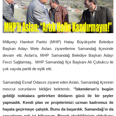
Milliyetçi Hareket Partisi (MHP) Hatay Büyükşehir Belediye
Başkan Adayı Mete Aslan, ziyaretlerine Samandağ ilçesinde
devam etti. Aslan’a, MHP Samandağ Belediye Başkan Adayı
Fevzi Sağlamtaş, MHP Samandağ İlçe Başkanı Ali Çubukcu ile
çok sayıda partili de eşlik etti.
Samandağ Esnaf Odasını ziyaret eden Aslan, Samandağ ilçesinin
mevcut sorunlarını bildiğini belirterek;
“İskenderun’u bugün
geldiği noktalara getirirken iktidarın gücü ile bir şeyler
yapmadık. Kendi plan ve projelerimizi uzman kadromuz ile
hayata geçirmeye çalıştık. Bunu da başardık. Samandağ’ın da
sorunlarını çok iyi biliyorum. Birçok eksikliğinizin olduğunu