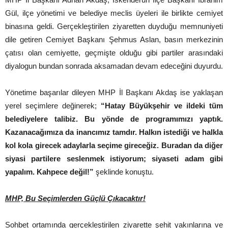
Gül, ilçe yönetimi ve belediye meclis üyeleri ile birlikte cemiyet
binasına geldi. Gerçekleştirilen ziyaretten duyduğu memnuniyeti
dile getiren Cemiyet Başkanı Şehmus Aslan, basın merkezinin
çatısı olan cemiyette, geçmişte olduğu gibi partiler arasındaki
diyalogun bundan sonrada aksamadan devam edeceğini duyurdu.
Yönetime başarılar dileyen MHP İl Başkanı Akdaş ise yaklaşan
yerel seçimlere değinerek;
“Hatay Büyükşehir ve ildeki tüm
belediyelere talibiz. Bu yönde de programımızı yaptık.
Kazanacağımıza da inancımız tamdır. Halkın istediği ve halkla
kol kola girecek adaylarla seçime gireceğiz. Buradan da diğer
siyasi partilere seslenmek istiyorum; siyaseti adam gibi
yapalım. Kahpece değil!”
şeklinde konuştu.
MHP, Bu Seçimlerden Güçlü Çıkacaktır!
Sohbet ortamında gerçekleştirilen ziyarette şehit yakınlarına ve