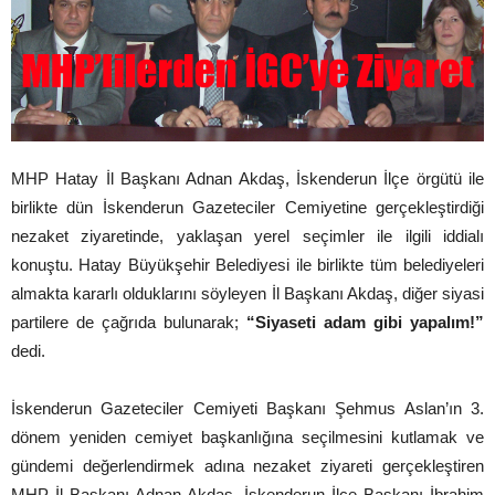
MHP Hatay İl Başkanı Adnan Akdaş, İskenderun İlçe örgütü ile
birlikte dün İskenderun Gazeteciler Cemiyetine gerçekleştirdiği
nezaket ziyaretinde, yaklaşan yerel seçimler ile ilgili iddialı
konuştu. Hatay Büyükşehir Belediyesi ile birlikte tüm belediyeleri
almakta kararlı olduklarını söyleyen İl Başkanı Akdaş, diğer siyasi
partilere de çağrıda bulunarak;
“Siyaseti adam gibi yapalım!”
dedi.
İskenderun Gazeteciler Cemiyeti Başkanı Şehmus Aslan’ın 3.
dönem yeniden cemiyet başkanlığına seçilmesini kutlamak ve
gündemi değerlendirmek adına nezaket ziyareti gerçekleştiren
MHP İl Başkanı Adnan Akdaş, İskenderun İlçe Başkanı İbrahim