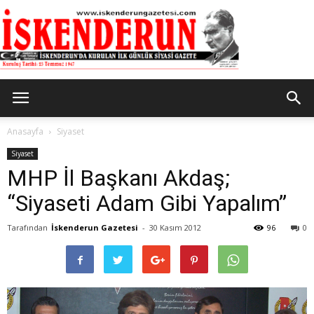
İskenderun
Anasayfa
Siyaset
Siyaset
MHP İl Başkanı Akdaş;
Gazetesi
“Siyaseti Adam Gibi Yapalım”
Tarafından
İskenderun Gazetesi
-
30 Kasım 2012
96
0