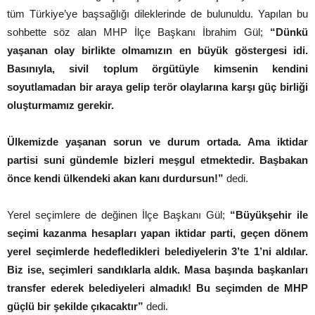
tüm Türkiye’ye başsağlığı dileklerinde de bulunuldu. Yapılan bu
sohbette söz alan MHP İlçe Başkanı İbrahim Gül;
“Dünkü
yaşanan olay birlikte olmamızın en büyük göstergesi idi.
Basınıyla, sivil toplum örgütüyle kimsenin kendini
soyutlamadan bir araya gelip terör olaylarına karşı güç birliği
oluşturmamız gerekir.
Ülkemizde yaşanan sorun ve durum ortada. Ama iktidar
partisi suni gündemle bizleri meşgul etmektedir. Başbakan
önce kendi ülkendeki akan kanı durdursun!”
dedi.
Yerel seçimlere de değinen İlçe Başkanı Gül;
“Büyükşehir ile
seçimi kazanma hesapları yapan iktidar parti, geçen dönem
yerel seçimlerde hedefledikleri belediyelerin 3’te 1’ni aldılar.
Biz ise, seçimleri sandıklarla aldık. Masa başında başkanları
transfer ederek belediyeleri almadık! Bu seçimden de MHP
güçlü bir şekilde çıkacaktır”
dedi.