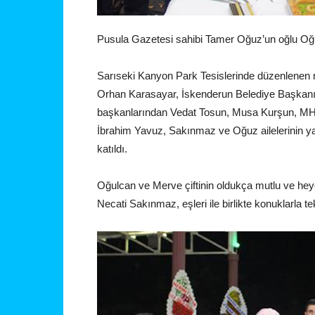
Pusula Gazetesi sahibi Tamer Oğuz’un oğlu Oğul
Sarıseki Kanyon Park Tesislerinde düzenlenen ni
Orhan Karasayar, İskenderun Belediye Başkanı S
başkanlarından Vedat Tosun, Musa Kurşun, MHP 
İbrahim Yavuz, Sakınmaz ve Oğuz ailelerinin yakı
katıldı.
Oğulcan ve Merve çiftinin oldukça mutlu ve he
Necati Sakınmaz, eşleri ile birlikte konuklarla tek