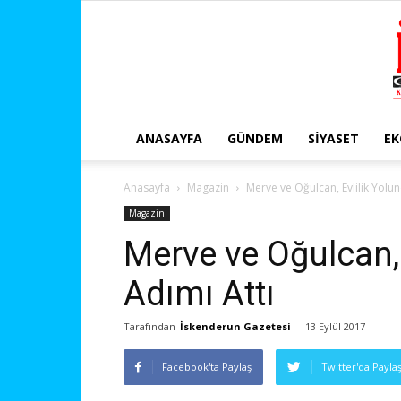
ANASAYFA
GÜNDEM
SIYASET
E
Anasayfa
Magazin
Merve ve Oğulcan, Evlilik Yolun
Magazin
Merve ve Oğulcan, 
Adımı Attı
Tarafından
İskenderun Gazetesi
-
13 Eylül 2017
Facebook'ta Paylaş
Twitter'da Payla