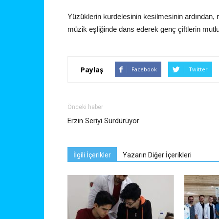
Yüzüklerin kurdelesinin kesilmesinin ardından, n
müzik eşliğinde dans ederek genç çiftlerin mutlu
Paylaş
Facebook
Twitter
Önceki haber
Erzin Seriyi Sürdürüyor
İlgili İçerikler
Yazarın Diğer İçerikleri