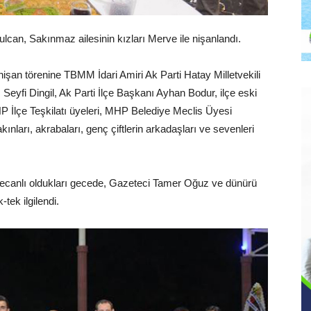
can, Sakınmaz ailesinin kızları Merve ile nişanlandı.
şan törenine TBMM İdari Amiri Ak Parti Hatay Milletvekili
eyfi Dingil, Ak Parti İlçe Başkanı Ayhan Bodur, ilçe eski
İlçe Teşkilatı üyeleri, MHP Belediye Meclis Üyesi
nları, akrabaları, genç çiftlerin arkadaşları ve sevenleri
yecanlı oldukları gecede, Gazeteci Tamer Oğuz ve dünürü
-tek ilgilendi.