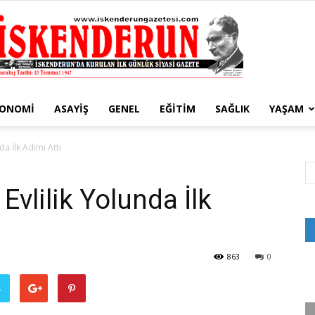
KONOMI
ASAYIŞ
GENEL
EĞITIM
SAĞLIK
YAŞAM
İskenderun
da İlk Adımı Attı
Evlilik Yolunda İlk
Gazetesi
863
0
ş