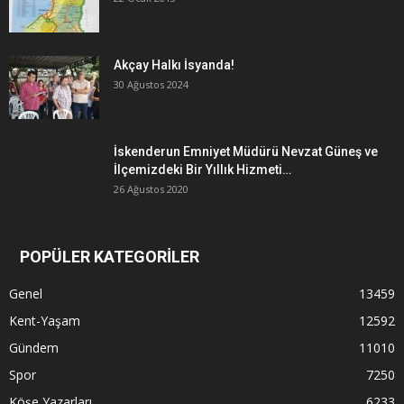
Akçay Halkı İsyanda!
30 Ağustos 2024
İskenderun Emniyet Müdürü Nevzat Güneş ve
İlçemizdeki Bir Yıllık Hizmeti…
26 Ağustos 2020
POPÜLER KATEGORİLER
Genel
13459
Kent-Yaşam
12592
Gündem
11010
Spor
7250
Köşe Yazarları
6233