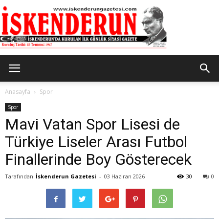
İskenderun
Anasayfa
Spor
Spor
Mavi Vatan Spor Lisesi de
Gazetesi
Türkiye Liseler Arası Futbol
Finallerinde Boy Gösterecek
Tarafından
İskenderun Gazetesi
-
03 Haziran 2026
30
0