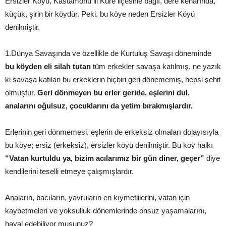
Ersizler Köyü, Kastamonu ili Küre ilçesine bağlı, dere kenarında,
küçük, şirin bir köydür. Peki, bu köye neden Ersizler Köyü
denilmiştir.
1.Dünya Savaşında ve özellikle de Kurtuluş Savaşı döneminde
bu köyden eli silah tutan
tüm erkekler savaşa katılmış, ne yazık
ki savaşa katılan bu erkeklerin hiçbiri geri dönememiş, hepsi şehit
olmuştur.
Geri dönmeyen bu erler geride, eşlerini dul,
analarını oğulsuz, çocuklarını da yetim bırakmışlardır.
Erlerinin geri dönmemesi, eşlerin de erkeksiz olmaları dolayısıyla
bu köye; ersiz (erkeksiz), ersizler köyü denilmiştir. Bu köy halkı
“Vatan kurtuldu ya, bizim acılarımız bir gün diner, geçer”
diye
kendilerini teselli etmeye çalışmışlardır.
Anaların, bacıların, yavruların en kıymetlilerini, vatan için
kaybetmeleri ve yoksulluk dönemlerinde onsuz yaşamalarını,
hayal edebiliyor musunuz?