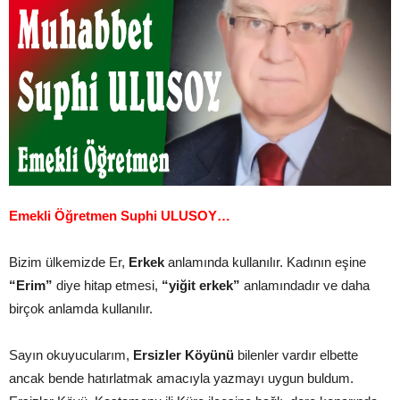
Emekli Öğretmen Suphi ULUSOY…
Bizim ülkemizde Er,
Erkek
anlamında kullanılır. Kadının eşine
“Erim”
diye hitap etmesi,
“yiğit erkek”
anlamındadır ve daha
birçok anlamda kullanılır.
Sayın okuyucularım,
Ersizler Köyünü
bilenler vardır elbette
ancak bende hatırlatmak amacıyla yazmayı uygun buldum.