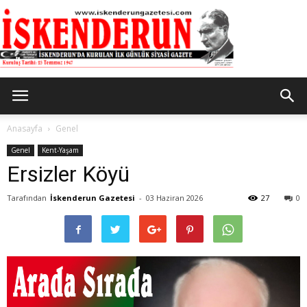
İskenderun
Anasayfa
Genel
Genel
Kent-Yaşam
Ersizler Köyü
Gazetesi
Tarafından
İskenderun Gazetesi
-
03 Haziran 2026
27
0