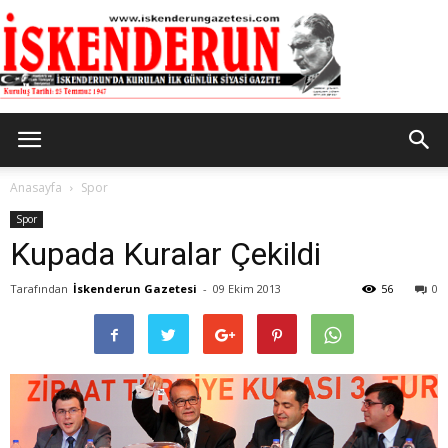
İskenderun
Anasayfa
Spor
Spor
Kupada Kuralar Çekildi
Gazetesi
Tarafından
İskenderun Gazetesi
-
09 Ekim 2013
56
0