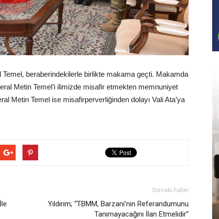
al Temel, beraberindekilerle birlikte makama geçti. Makamda
neral Metin Temel’i ilimizde misafir etmekten memnuniyet
al Metin Temel ise misafirperverliğinden dolayı Vali Ata’ya
Sonraki haber
İle
Yıldırım; “TBMM, Barzani’nin Referandumunu
Tanımayacağını İlan Etmelidir”