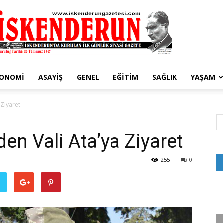
KONOMI
ASAYIŞ
GENEL
EĞITIM
SAĞLIK
YAŞAM
İskenderun
 Ziyaret
en Vali Ata’ya Ziyaret
Gazetesi
255
0
ş