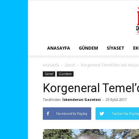
ANASAYFA
GÜNDEM
SIYASET
E
Anasayfa
Genel
Korgeneral Temel’den Vali Ata’ya
Genel
Gündem
Korgeneral Temel’d
Tarafından
İskenderun Gazetesi
-
23 Eylül 2017
Facebook'ta Paylaş
Twitter'da Payla