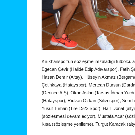
Kırıkhanspor’un sözleşme imzaladığı futbolcul
Egecan Çevir (Halide Edip Adıvarspor), Fatih Ş
Hasan Demir (Altay), Hüseyin Akmaz (Bergama 
Çetinkaya (Hatayspor), Mertcan Dursun (Dardan
(Derince A.Ş), Okan Aslan (Tarsus İdman Yurd
(Hatayspor), Rıdvan Özkan (Silivrispor), Semih
Yusuf Turhan (Tire 1922 Spor). Halil Donat (alt
(sözleşmesi devam ediyor), Mustafa Acar (söz
Kısa (sözleşme yenileme), Turgut Karacak (alty