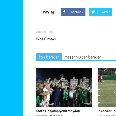
Paylaş
Facebook
Twitter
Önceki haber
İlkeli Olmak!
İlgili İçerikler
Yazarın Diğer İçerikleri
Körfezin Şampiyonu Meydan
İskenderuns