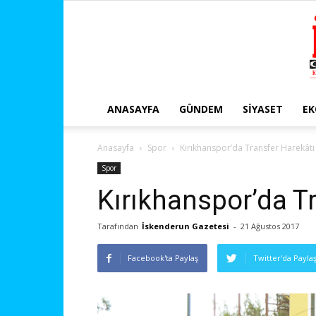
ANASAYFA
GÜNDEM
SIYASET
E
Anasayfa
Spor
Kırıkhanspor’da Transfer Harekâtı
Spor
Kırıkhanspor’da T
Tarafından
İskenderun Gazetesi
-
21 Ağustos 2017
Facebook'ta Paylaş
Twitter'da Payla