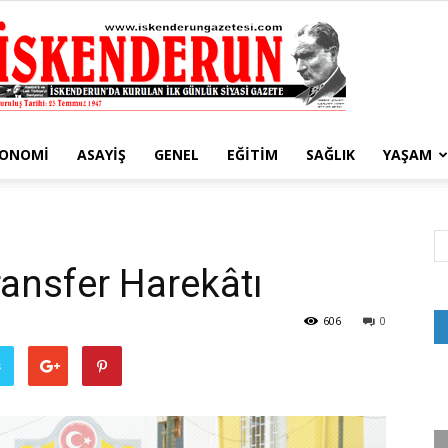
KONOMI
ASAYIŞ
GENEL
EĞITIM
SAĞLIK
YAŞAM
İskenderun
ransfer Harekâtı
Gazetesi
606
0
ş