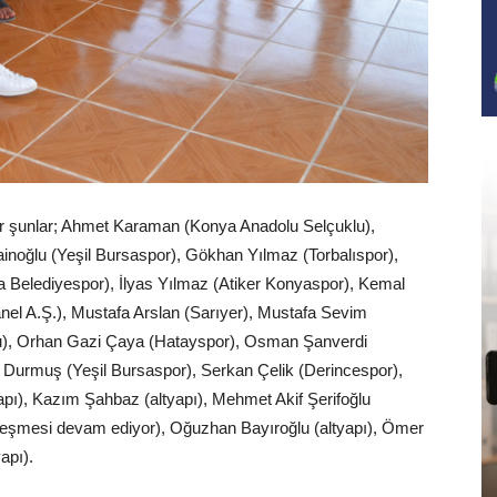
ar şunlar; Ahmet Karaman (Konya Anadolu Selçuklu),
ainoğlu (Yeşil Bursaspor), Gökhan Yılmaz (Torbalıspor),
Belediyespor), İlyas Yılmaz (Atiker Konyaspor), Kemal
el A.Ş.), Mustafa Arslan (Sarıyer), Mustafa Sevim
u), Orhan Gazi Çaya (Hatayspor), Osman Şanverdi
 Durmuş (Yeşil Bursaspor), Serkan Çelik (Derincespor),
yapı), Kazım Şahbaz (altyapı), Mehmet Akif Şerifoğlu
leşmesi devam ediyor), Oğuzhan Bayıroğlu (altyapı), Ömer
apı).