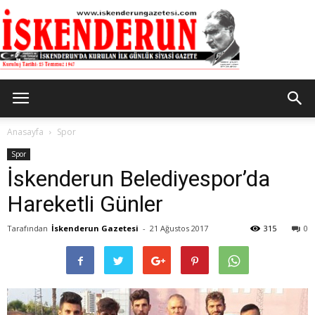
İskenderun
Anasayfa
Spor
Spor
İskenderun Belediyespor’da
Gazetesi
Hareketli Günler
Tarafından
İskenderun Gazetesi
-
21 Ağustos 2017
315
0