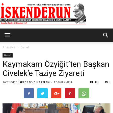
İskenderun
Anasayfa
Genel
Genel
Kaymakam Özyiğit’ten Başkan
Gazetesi
Civelek’e Taziye Ziyareti
Tarafından
İskenderun Gazetesi
-
17 Aralık 2013
102
0