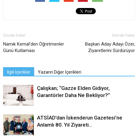
Önceki haber
Sonraki haber
Namık Kemal’den Öğretmenler
Başkan Aday Adayı Özer,
Günü Kutlaması
Ziyaretlerini Sürdürüyor
İlgili İçerikler
Yazarın Diğer İçerikleri
Çalışkan; “Gazze Elden Gidiyor,
Garantörler Daha Ne Bekliyor?”
ATSİAD’dan İskenderun Gazetesi’ne
Anlamlı 80. Yıl Ziyareti…