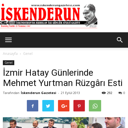
İskenderun
Anasayfa
Genel
Genel
İzmir Hatay Günlerinde
Gazetesi
Mehmet Yurtman Rüzgârı Esti
Tarafından
İskenderun Gazetesi
-
21 Eylül 2013
292
0