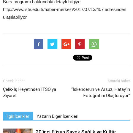
Burs programı hakkındaki detaylı bilgiye
http://www.iste.edu.tr/haber-merkezi/2017/07/13/407 adresinden
ulaşılabiliyor.
Önceki haber
Sonraki haber
Çelik-İş Heyetinden İTSO’ya
“İskenderun ve Arsuz, Hatay’ın
Ziyaret
Fotoğrafını Oluşturuyor”
İlgili İçerikler
Yazarın Diğer İçerikleri
20’inci Füsun Sayek Sağlık ve Kültür