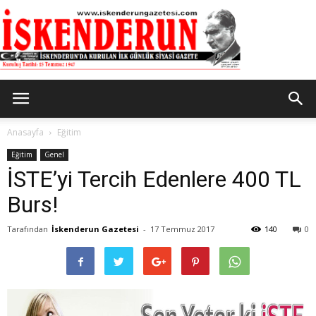
İskenderun
Anasayfa
Eğitim
Eğitim
Genel
İSTE’yi Tercih Edenlere 400 TL
Gazetesi
Burs!
Tarafından
İskenderun Gazetesi
-
17 Temmuz 2017
140
0