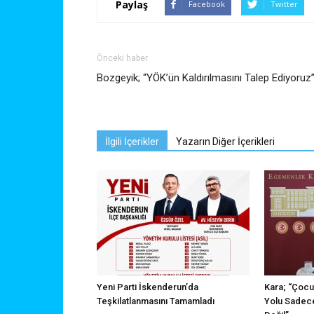
Paylaş
Facebook
Twitter
Önceki haber
Bozgeyik; “YÖK’ün Kaldırılmasını Talep Ediyoruz
İlgili İçerikler
Yazarın Diğer İçerikleri
Yeni Parti İskenderun’da
Kara; “Çocu
Teşkilatlanmasını Tamamladı
Yolu Sadece