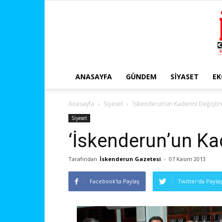
ANASAYFA
GÜNDEM
SIYASET
E
Anasayfa
Siyaset
‘İskenderun’un Kaderini Değiştire
Siyaset
‘İskenderun’un Kad
Tarafından
İskenderun Gazetesi
-
07 Kasım 2013
Facebook'ta Paylaş
Twitter'da Payla