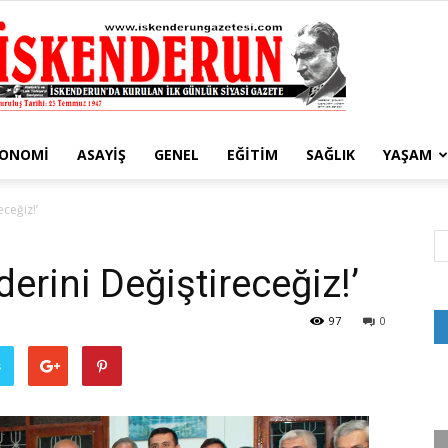
KONOMI
ASAYIŞ
GENEL
EĞITIM
SAĞLIK
YAŞAM
İskenderun
ceğiz!’
erini Değiştireceğiz!’
Gazetesi
97
0
ş