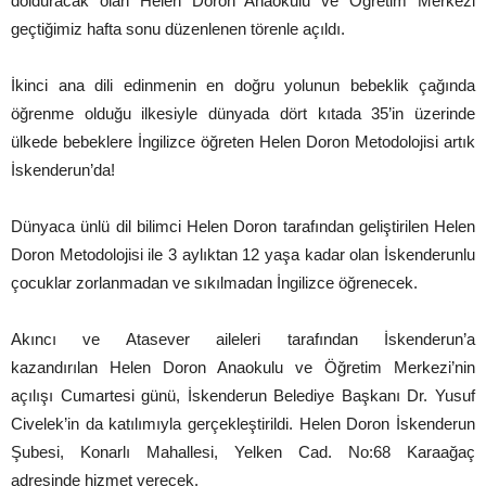
dolduracak olan Helen Doron Anaokulu ve Öğretim Merkezi
geçtiğimiz hafta sonu düzenlenen törenle açıldı.
İkinci ana dili edinmenin en doğru yolunun bebeklik çağında
öğrenme olduğu ilkesiyle dünyada dört kıtada 35’in üzerinde
ülkede bebeklere İngilizce öğreten Helen Doron Metodolojisi artık
İskenderun’da!
Dünyaca ünlü dil bilimci Helen Doron tarafından geliştirilen Helen
Doron Metodolojisi ile 3 aylıktan 12 yaşa kadar olan İskenderunlu
çocuklar zorlanmadan ve sıkılmadan İngilizce öğrenecek.
Akıncı ve Atasever aileleri tarafından İskenderun’a
kazandırılan Helen Doron Anaokulu ve Öğretim Merkezi’nin
açılışı Cumartesi günü, İskenderun Belediye Başkanı Dr. Yusuf
Civelek’in da katılımıyla gerçekleştirildi. Helen Doron İskenderun
Şubesi, Konarlı Mahallesi, Yelken Cad. No:68 Karaağaç
adresinde hizmet verecek.