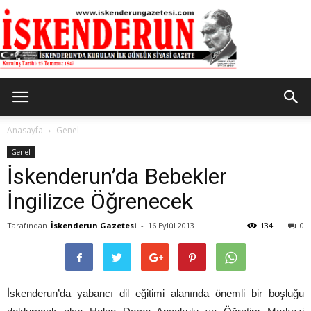
İskenderun
Anasayfa
Genel
Genel
İskenderun’da Bebekler
Gazetesi
İngilizce Öğrenecek
Tarafından
İskenderun Gazetesi
-
16 Eylül 2013
134
0
İskenderun’da yabancı dil eğitimi alanında önemli bir boşluğu