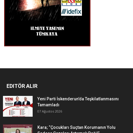
EDITÖR ALIR
Yeni Parti İskenderun’da Teşkilatlanmasını
Tamamladı
07 Ağustos 2026
Kara; “Çocukları Suçtan Korumanın Yolu