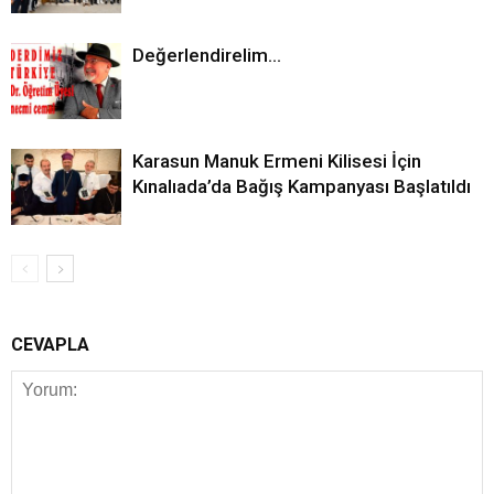
Değerlendirelim…
Karasun Manuk Ermeni Kilisesi İçin
Kınalıada’da Bağış Kampanyası Başlatıldı
CEVAPLA