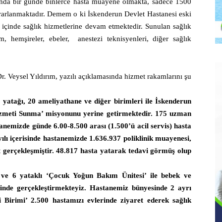
ında bir günde binlerce hasta muayene olmakta, sadece 1500
rarlanmaktadır. Demem o ki İskenderun Devlet Hastanesi eski
 içinde sağlık hizmetlerine devam etmektedir. Sunulan sağlık
, hemşireler, ebeler,
anestezi teknisyenleri, diğer sağlık
r. Veysel Yıldırım, yazılı açıklamasında hizmet rakamlarını şu
yatağı, 20 ameliyathane ve diğer birimleri ile İskenderun
 Hizmeti Sunma’ misyonunu yerine getirmektedir. 175 uzman
anemizde günde 6.00-8.500 arası (1.500’ü acil servis) hasta
ılı içerisinde hastanemizde 1.636.937 poliklinik muayenesi,
t gerçekleşmiştir. 48.817 hasta yatarak tedavi görmüş olup
 ve 6 yataklı ‘Çocuk Yoğun Bakım Ünitesi’ ile bebek ve
inde gerçekleştirmekteyiz.
Hastanemiz bünyesinde 2 ayrı
 Birimi’ 2.500 hastamızı evlerinde ziyaret ederek sağlık