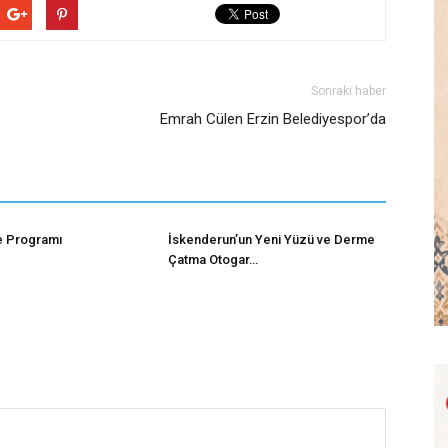
Sonraki haber
Emrah Cülen Erzin Belediyespor’da
ve Programı
İskenderun’un Yeni Yüzü ve Derme
Çatma Otogar…