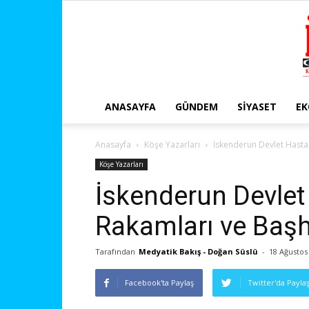
ANASAYFA
GÜNDEM
SIYASET
E
Anasayfa
Köşe Yazarları
İskenderun Devlet Hasta
Köşe Yazarları
İskenderun Devlet
Rakamları ve Başh
Tarafından
Medyatik Bakış - Doğan Süslü
-
18 Ağustos
Facebook'ta Paylaş
Twitter'da Payla