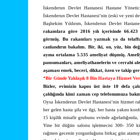
İskenderun Devlet Hastanesi Hastane Yönetici
İskenderun Devlet Hastanesi’nin (eski ve yeni de
Başhekim Yıldırım, İskenderun Devlet Hastanesi
rakamlara göre 2016 yılı içerisinde 66.423 
görmüş. Bu rakamları yazmak ya da telaffu
canlandırın bakalım. Bir, iki, on, yüz, bin de
ayına ortalama 5.535 ameliyat düşmüş. Ameliyat
pansumanları, ameliyathanelerin ve cerrahi alet
aşaması emek, beceri, dikkat, özen ve takip ge
*Bir Günde Yaklaşık 8 Bin Hastaya Hizmet Ver
Bizler, evimizin kapısı üst üste 10 defa ça
çaldığında kimi zaman cep telefonumuza bakm
Oysa İskenderun Devlet Hastanesi’nin hizmet r
her gelen hasta şifa ve ilgi, her hasta yakını ko
15 kişilik misafir grubunu evinde ağırladığında
Yine bir düğün salonu işletmecisi 300- 350 kişi
rağmen gecenin yorgunluğunu birkaç gün atamıyo