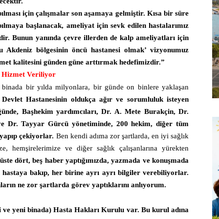
ecektir.
ılması için çalışmalar son aşamaya gelmiştir. Kısa bir süre
pılmaya başlanacak, ameliyat için sevk edilen hastalarımız
dir. Bunun yanında çevre illerden de kalp ameliyatları için
u Akdeniz bölgesinin öncü hastanesi olmak’ vizyonumuz
met kalitesini günden güne arttırmak hedefimizdir.”
 Hizmet Veriliyor
 binada bir yılda milyonlara, bir günde on binlere yaklaşan
 Devlet Hastanesinin oldukça ağır ve sorumluluk isteyen
ünde, Başhekim yardımcıları, Dr. A. Mete Burakçin, Dr.
ve Dr. Tayyar Gürcü yönetiminde, 200 hekim, diğer tüm
 yapıp çekiyorlar.
Ben kendi adıma zor şartlarda, en iyi sağlık
e, hemşirelerimize ve diğer sağlık çalışanlarına yürekten
t üste dört, beş haber yaptığımızda, yazmada ve konuşmada
astaya bakıp, her birine ayrı ayrı bilgiler verebiliyorlar.
arın ne zor şartlarda görev yaptıklarını anlıyorum.
i ve yeni binada) Hasta Hakları Kurulu var. Bu kurul adına