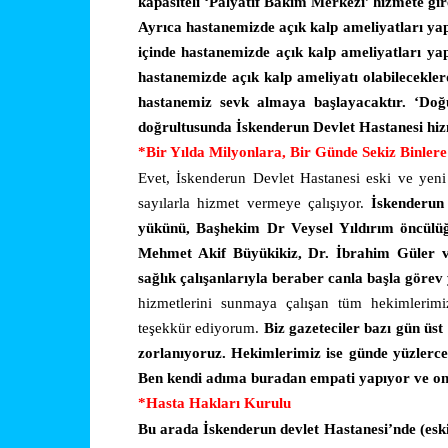
kapasiteli ‘Palyatif Bakım Merkezi’ hizmete gir
Ayrıca hastanemizde açık kalp ameliyatları yap
içinde hastanemizde açık kalp ameliyatları ya
hastanemizde açık kalp ameliyatı olabilecekler
hastanemiz sevk almaya başlayacaktır. ‘Doğ
doğrultusunda İskenderun Devlet Hastanesi hiz
*Bir Yılda Milyonlara, Bir Günde Sekiz Binlere
Evet, İskenderun Devlet Hastanesi eski ve yeni
sayılarla hizmet vermeye çalışıyor.
İskenderun
yükünü, Başhekim Dr Veysel Yıldırım öncülüğ
Mehmet Akif Büyükikiz, Dr. İbrahim Güler 
sağlık çalışanlarıyla beraber canla başla görev
hizmetlerini sunmaya çalışan tüm hekimlerimiz
teşekkür ediyorum.
Biz gazeteciler bazı gün üs
zorlanıyoruz. Hekimlerimiz ise günde yüzlerce h
Ben kendi adıma buradan empati yapıyor ve onl
*Hasta Hakları Kurulu
Bu arada İskenderun devlet Hastanesi’nde (esk