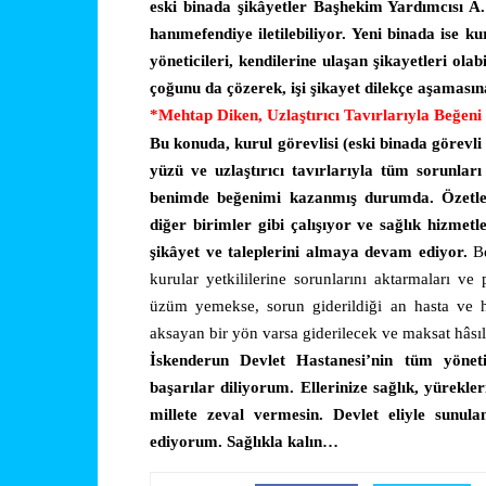
eski binada şikâyetler Başhekim Yardımcısı A
hanımefendiye iletilebiliyor. Yeni binada ise 
yöneticileri, kendilerine ulaşan şikayetleri ola
çoğunu da çözerek, işi şikayet dilekçe aşaması
*Mehtap Diken, Uzlaştırıcı Tavırlarıyla Beğeni
Bu konuda, kurul görevlisi (eski binada görevli
yüzü ve uzlaştırıcı tavırlarıyla tüm sorunlar
benimde beğenimi kazanmış durumda. Özetle
diğer birimler gibi çalışıyor ve sağlık hizmet
şikâyet ve taleplerini almaya devam ediyor.
B
kurular yetkililerine sorunlarını aktarmaları ve
üzüm yemekse, sorun giderildiği an hasta ve 
aksayan bir yön varsa giderilecek ve maksat hâsıl 
İskenderun Devlet Hastanesi’nin tüm yöneti
başarılar diliyorum. Ellerinize sağlık, yürekleri
millete zeval vermesin. Devlet eliyle sunul
ediyorum. Sağlıkla kalın…