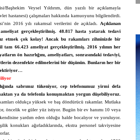
si/Başhekim Veysel Yıldırım, dün yazılı bir açıklamayla
vlet hastanesi) çalışmaları hakkında kamuoyunu bilgilendirdi.
’nin 2016 yılı rakamsal verilerini de açıkladı.
Açıklanan
ameliyat gerçekleştirilmiş. 48.817 hasta yatarak tedavi
z etmek çok kolay! Ancak bu rakamları zihninizde bir
ğil tam 66.423 ameliyat gerçekleştirilmiş. 2016 yılının her
ların ön hazırlığını, ameliyatları, sonrasındaki tedaviyi,
lerin dezenfekte edilmelerini bir düşünün. Bunların her bir
rektiriyor…
iliyor
ldığında sabrımız tükeniyor, cep telefonumuz yirmi defa
aktan ya da telefonla konuşmaktan yorgun düşebiliyoruz.
akamları oldukça yüksek ve baş döndürücü rakamlar. Mutlaka
nfor, öncelik ve güler yüz istiyor. Bugün bir ev hanımı 10 veya
, kendisine yardım eden olduğu halde bocalıyor ve yoruluyor.
lik konukları ağırladıklarında, ekstra personel takviyesine
rlar.