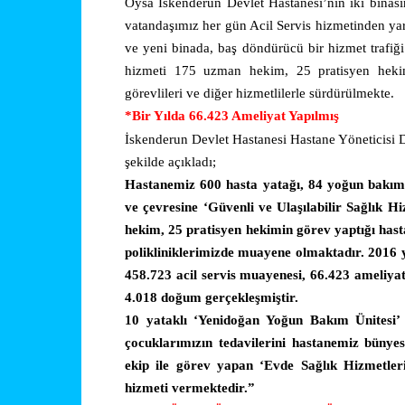
Oysa İskenderun Devlet Hastanesi’nin iki binas
vatandaşımız her gün Acil Servis hizmetinden ya
ve yeni binada, baş döndürücü bir hizmet trafiği
hizmeti 175 uzman hekim, 25 pratisyen hekim
görevlileri ve diğer hizmetlilerle sürdürülmekte.
*Bir Yılda 66.423 Ameliyat Yapılmış
İskenderun Devlet Hastanesi Hastane Yöneticisi D
şekilde açıkladı;
Hastanemiz 600 hasta yatağı, 84 yoğun bakım 
ve çevresine ‘Güvenli ve Ulaşılabilir Sağlık
hekim, 25 pratisyen hekimin görev yaptığı hast
polikliniklerimizde muayene olmaktadır. 2016 y
458.723 acil servis muayenesi, 66.423 ameliya
4.018 doğum gerçekleşmiştir.
10 yataklı ‘Yenidoğan Yoğun Bakım Ünitesi’
çocuklarımızın tedavilerini hastanemiz bünyes
ekip ile görev yapan ‘Evde Sağlık Hizmetleri
hizmeti vermektedir.”