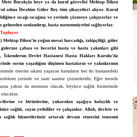
. Mete Burakçin beye ya da kurul görevlisi Mehtap Diken
kurul adına İbrahim Güler Bey tüm şikayetleri alıyor. Kurul
bildiğince sıcağı sıcağına ve yerinde çözmeye çalışıyorlar ve
na gelmeden sonlandırıp, hasta memnuniyetini sağlıyorlar.
 Topluyor
 ) Mehtap Diken’in yoğun mesai harcadığı, takipçiliği, güler
ı giderme çabası ve becerisi hasta ve hasta yakınları gibi
, İskenderun Devlet Hastanesi Hasta Hakları Kurulu’da
lerinde sorun yaşadığını düşünen hastaların ve yakınlarının
enimde önerim sıkıntı yaşayan hastaların her iki hastanedeki
 problemi yerinde ve saati saatine çözmeleridir. Eğer mesele
hasta yakını da memnun olacak, böylece sağlık hizmetinde
olacaktır.
cilerine ve birimlerine, yukarıdan aşağıya kolaylık ve
nize sağlık, sayın yetkililer ve çalışanlar. Allah, devlete ve
an sağlık hizmetlerimiz artarak devam etmesini temenni