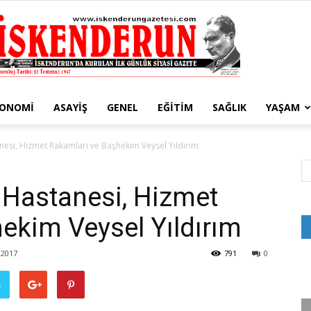
KONOMI
ASAYIŞ
GENEL
EĞITIM
SAĞLIK
YAŞAM
İskenderun
nesi, Hizmet Rakamları ve Başhekim Veysel Yıldırım
 Hastanesi, Hizmet
ekim Veysel Yıldırım
Gazetesi
 2017
791
0
ş