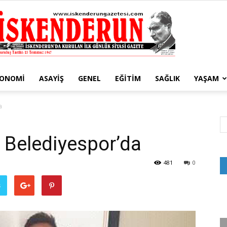
KONOMI
ASAYIŞ
GENEL
EĞITIM
SAĞLIK
YAŞAM
İskenderun
a
 Belediyespor’da
Gazetesi
481
0
ş