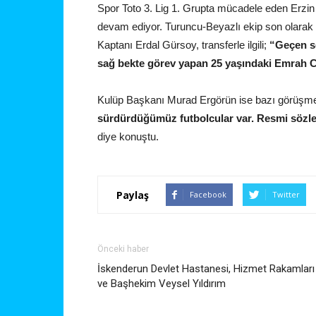
Spor Toto 3. Lig 1. Grupta mücadele eden Erzin
devam ediyor. Turuncu-Beyazlı ekip son olarak 
Kaptanı Erdal Gürsoy, transferle ilgili;
“Geçen s
sağ bekte görev yapan 25 yaşındaki Emrah Cü
Kulüp Başkanı Murad Ergörün ise bazı görüşmel
sürdürdüğümüz futbolcular var. Resmi sözl
diye konuştu.
Paylaş
Facebook
Twitter
Önceki haber
İskenderun Devlet Hastanesi, Hizmet Rakamları
ve Başhekim Veysel Yıldırım