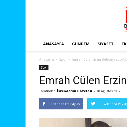
ANASAYFA
GÜNDEM
SIYASET
E
Anasayfa
Spor
Emrah Cülen Erzin Belediyespor’d
Spor
Emrah Cülen Erzin
Tarafından
İskenderun Gazetesi
-
18 Ağustos 2017
Facebook'ta Paylaş
Twitter'da Payla