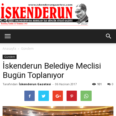
İskenderun
Anasayfa
Gündem
Gündem
İskenderun Belediye Meclisi
Gazetesi
Bugün Toplanıyor
Tarafından
İskenderun Gazetesi
-
06 Haziran 2017
101
0