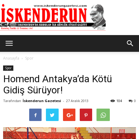
İskenderun
Anasayfa
Spor
Spor
Homend Antakya’da Kötü
Gazetesi
Gidiş Sürüyor!
Tarafından
İskenderun Gazetesi
-
27 Aralık 2013
104
0