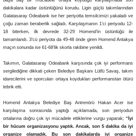
dakikalara kadar üstünlüğünü korudu. Ligin güçlü takımlarından
Galatasaray Odeabank ise her periyotta temsilcimizi yakaladı ve
çoğu zaman beraberlik sağladı. Karşılaşmanın 1’ci periyodu 12-
18 biterken, ilk devrede 32-29 Homend’in üstünlüğü ile
tamamlandı. 3’cü periyota da 49-48 önde giren Homend Antakya
maçın sonunda ise 61-68’lik skorla rakibine yenildi.
Takımın, Galatasaray Odeabank karşısında çok iyi performans
sergilediğine dikkati çeken Belediye Başkanı Lütfü Savaş, takım
idarecilerini ve sporcuları ortaya koydukları performanstan ötürü
tebrik etti.
Homend Antakya Belediye Baş Antrenörü Hakan Acer ise
karşılaşma sonrasında yaptığı açıklamada, son periyodun
ortalarına doğru çok iyi mücadele ettiklerine vurgu yaparak;
“İyi
bir hücum organizasyonu yaptık. Ancak, son 5 dakika da iyi
organize olamadık. Bu son dakikalarda iyi organize