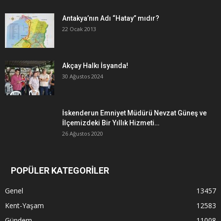
Antakya’nın Adı “Hatay” mıdır?
22 Ocak 2013
Akçay Halkı İsyanda!
30 Ağustos 2024
İskenderun Emniyet Müdürü Nevzat Güneş ve
İlçemizdeki Bir Yıllık Hizmeti…
26 Ağustos 2020
POPÜLER KATEGORİLER
Genel
13457
Kent-Yaşam
12583
Gündem
11008