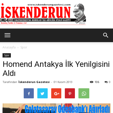
İskenderun
Anasayfa
Spor
Spor
Homend Antakya İlk Yenilgisini
Gazetesi
Aldı
Tarafından
İskenderun Gazetesi
-
01 Kasım 2013
106
0