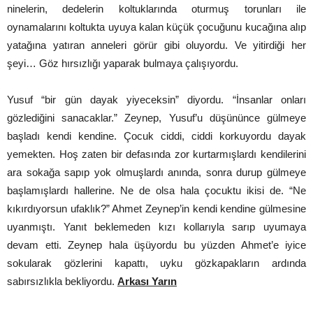
ninelerin, dedelerin koltuklarında oturmuş torunları ile
oynamalarını koltukta uyuya kalan küçük çocuğunu kucağına alıp
yatağına yatıran anneleri görür gibi oluyordu. Ve yitirdiği her
şeyi… Göz hırsızlığı yaparak bulmaya çalışıyordu.
Yusuf “bir gün dayak yiyeceksin” diyordu. “İnsanlar onları
gözlediğini sanacaklar.” Zeynep, Yusuf’u düşününce gülmeye
başladı kendi kendine. Çocuk ciddi, ciddi korkuyordu dayak
yemekten. Hoş zaten bir defasında zor kurtarmışlardı kendilerini
ara sokağa sapıp yok olmuşlardı anında, sonra durup gülmeye
başlamışlardı hallerine. Ne de olsa hala çocuktu ikisi de. “Ne
kıkırdıyorsun ufaklık?” Ahmet Zeynep’in kendi kendine gülmesine
uyanmıştı. Yanıt beklemeden kızı kollarıyla sarıp uyumaya
devam etti. Zeynep hala üşüyordu bu yüzden Ahmet’e iyice
sokularak gözlerini kapattı, uyku gözkapakların ardında
sabırsızlıkla bekliyordu.
Arkası Yarın