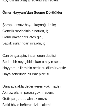
Koy canını ortaya, soyulursan soyul.
Ömer Hayyam’dan Seçme Dörtlükler
Şarap sonsuz hayat kaynağıdır, iç;
Gençlik sevincinin pınarıdır, iç;
Gamı yakar eritir ateş gibi,
Sağlık sularından şifalıdır, iç.
Can bir şaraptır, insan onun destisi;
Beden bir ney gibidir, kan o neyin sesi.
Hayyam, bilir misin nedir bu ölümü varlık:
Hayal fenerinde bir ışık pırıltısı.
Dünyada akla değer veren yok madem,
Aklı az olanın parası çok madem,
Getir şu şarabı, alın aklımızı:
Belki böyle beğenir bizi el alem!