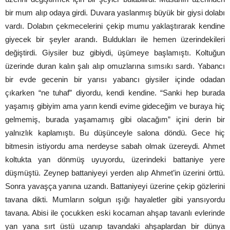
bir mum alıp odaya girdi. Duvara yaslanmış büyük bir giysi dolabı
vardı. Dolabın çekmecelerini çekip mumu yaklaştırarak kendine
giyecek bir şeyler arandı. Buldukları ile hemen üzerindekileri
değiştirdi. Giysiler buz gibiydi, üşümeye başlamıştı. Koltuğun
üzerinde duran kalın şalı alıp omuzlarına sımsıkı sardı. Yabancı
bir evde gecenin bir yarısı yabancı giysiler içinde odadan
çıkarken “ne tuhaf” diyordu, kendi kendine. “Sanki hep burada
yaşamış gibiyim ama yarın kendi evime gideceğim ve buraya hiç
gelmemiş, burada yaşamamış gibi olacağım” içini derin bir
yalnızlık kaplamıştı. Bu düşünceyle salona döndü. Gece hiç
bitmesin istiyordu ama nerdeyse sabah olmak üzereydi. Ahmet
koltukta yan dönmüş uyuyordu, üzerindeki battaniye yere
düşmüştü. Zeynep battaniyeyi yerden alıp Ahmet’in üzerini örttü.
Sonra yavaşça yanına uzandı. Battaniyeyi üzerine çekip gözlerini
tavana dikti. Mumların solgun ışığı hayaletler gibi yansıyordu
tavana. Abisi ile çocukken eski kocaman ahşap tavanlı evlerinde
yan yana sırt üstü uzanıp tavandaki ahşaplardan bir dünya