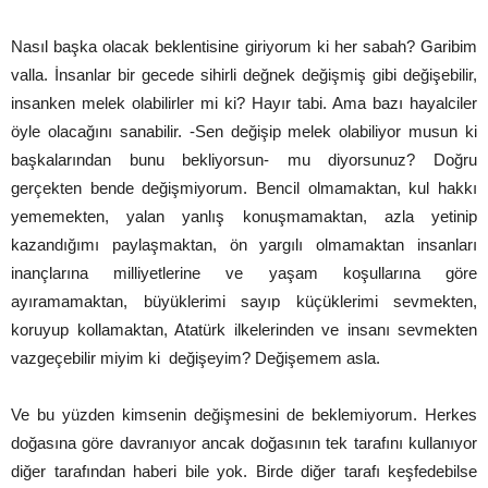
Nasıl başka olacak beklentisine giriyorum ki her sabah? Garibim
valla. İnsanlar bir gecede sihirli değnek değişmiş gibi değişebilir,
insanken melek olabilirler mi ki? Hayır tabi. Ama bazı hayalciler
öyle olacağını sanabilir. -Sen değişip melek olabiliyor musun ki
başkalarından bunu bekliyorsun- mu diyorsunuz? Doğru
gerçekten bende değişmiyorum. Bencil olmamaktan, kul hakkı
yememekten, yalan yanlış konuşmamaktan, azla yetinip
kazandığımı paylaşmaktan, ön yargılı olmamaktan insanları
inançlarına milliyetlerine ve yaşam koşullarına göre
ayıramamaktan, büyüklerimi sayıp küçüklerimi sevmekten,
koruyup kollamaktan, Atatürk ilkelerinden ve insanı sevmekten
vazgeçebilir miyim ki değişeyim? Değişemem asla.
Ve bu yüzden kimsenin değişmesini de beklemiyorum. Herkes
doğasına göre davranıyor ancak doğasının tek tarafını kullanıyor
diğer tarafından haberi bile yok. Birde diğer tarafı keşfedebilse