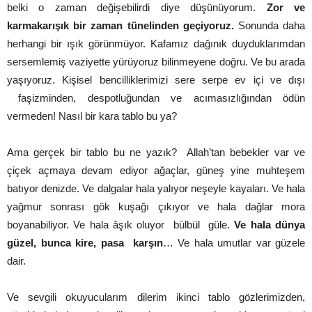
belki o zaman değişebilirdi diye düşünüyorum.
Zor ve
karmakarışık bir zaman tünelinden geçiyoruz.
Sonunda daha
herhangi bir ışık görünmüyor. Kafamız dağınık duyduklarımdan
sersemlemiş vaziyette yürüyoruz bilinmeyene doğru. Ve bu arada
yaşıyoruz. Kişisel bencilliklerimizi sere serpe ev içi ve dışı
faşizminden, despotluğundan ve acımasızlığından ödün
vermeden! Nasıl bir kara tablo bu ya?
Ama gerçek bir tablo bu ne yazık? Allah’tan bebekler var ve
çiçek açmaya devam ediyor ağaçlar, güneş yine muhteşem
batıyor denizde. Ve dalgalar hala yalıyor neşeyle kayaları. Ve hala
yağmur sonrası gök kuşağı çıkıyor ve hala dağlar mora
boyanabiliyor. Ve hala âşık oluyor bülbül güle.
Ve hala dünya
güzel, bunca kire, pasa karşın
… Ve hala umutlar var güzele
dair.
Ve sevgili okuyucularım dilerim ikinci tablo gözlerimizden,