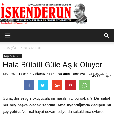
İskenderun
Anasayfa
Köşe Yazarları
Köşe Yazarları
Hala Bülbül Güle Aşık Oluyor…
Gazetesi
Tarafından
Yase'nin Dağarcığından - Yasemin Tümkaya
-
28 Şubat 2014
96
0
Günaydın sevgili okuyucularım nasılsınız bu sabah?
Bu sabah
her şey başka olacak sandım. Ama uyandığımda değişen bir
şey yoktu.
Normal hayat devam ediyordu sokaklarda evlerde.