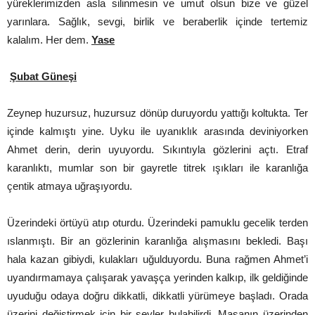
yüreklerimizden asla silinmesin ve umut olsun bize ve güzel
yarınlara. Sağlık, sevgi, birlik ve beraberlik içinde tertemiz
kalalım. Her dem.
Yase
Şubat Güneşi
Zeynep huzursuz, huzursuz dönüp duruyordu yattığı koltukta. Ter
içinde kalmıştı yine. Uyku ile uyanıklık arasında deviniyorken
Ahmet derin, derin uyuyordu. Sıkıntıyla gözlerini açtı. Etraf
karanlıktı, mumlar son bir gayretle titrek ışıkları ile karanlığa
çentik atmaya uğraşıyordu.
Üzerindeki örtüyü atıp oturdu. Üzerindeki pamuklu gecelik terden
ıslanmıştı. Bir an gözlerinin karanlığa alışmasını bekledi. Başı
hala kazan gibiydi, kulakları uğulduyordu. Buna rağmen Ahmet’i
uyandırmamaya çalışarak yavaşça yerinden kalkıp, ilk geldiğinde
uyuduğu odaya doğru dikkatli, dikkatli yürümeye başladı. Orada
üzerini değiştirmek için bir şeyler bulabilirdi. Masanın üzerinden