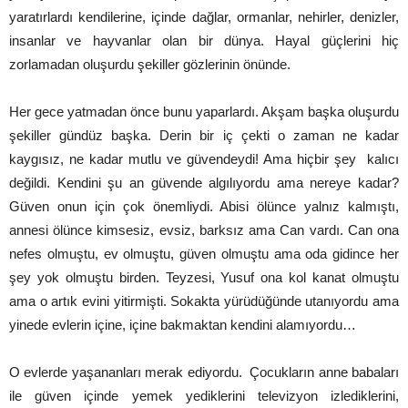
yaratırlardı kendilerine, içinde dağlar, ormanlar, nehirler, denizler,
insanlar ve hayvanlar olan bir dünya. Hayal güçlerini hiç
zorlamadan oluşurdu şekiller gözlerinin önünde.
Her gece yatmadan önce bunu yaparlardı. Akşam başka oluşurdu
şekiller gündüz başka. Derin bir iç çekti o zaman ne kadar
kaygısız, ne kadar mutlu ve güvendeydi! Ama hiçbir şey kalıcı
değildi. Kendini şu an güvende algılıyordu ama nereye kadar?
Güven onun için çok önemliydi. Abisi ölünce yalnız kalmıştı,
annesi ölünce kimsesiz, evsiz, barksız ama Can vardı. Can ona
nefes olmuştu, ev olmuştu, güven olmuştu ama oda gidince her
şey yok olmuştu birden. Teyzesi, Yusuf ona kol kanat olmuştu
ama o artık evini yitirmişti. Sokakta yürüdüğünde utanıyordu ama
yinede evlerin içine, içine bakmaktan kendini alamıyordu…
O evlerde yaşananları merak ediyordu. Çocukların anne babaları
ile güven içinde yemek yediklerini televizyon izlediklerini,